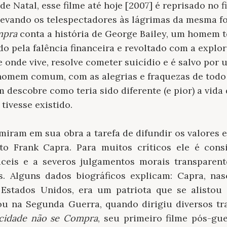
de Natal, esse filme até hoje [2007] é reprisado no 
levando os telespectadores às lágrimas da mesma fo
mpra
conta a história de George Bailey, um homem te
o pela falência financeira e revoltado com a explo
 onde vive, resolve cometer suicídio e é salvo por 
 homem comum, com as alegrias e fraquezas de tod
 descobre como teria sido diferente (e pior) a vida
 tivesse existido.
iram em sua obra a tarefa de difundir os valores 
to Frank Capra. Para muitos críticos ele é consi
áceis e a severos julgamentos morais transparent
s. Alguns dados biográficos explicam: Capra, nas
Estados Unidos, era um patriota que se alistou 
tou na Segunda Guerra, quando dirigiu diversos t
icidade não se Compra
, seu primeiro filme pós-gue