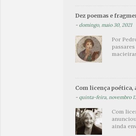
dispensa
presente
Dez poemas e fragmen
sido aut
-
domingo, maio 30, 2021
principai
Nin. Em 1
Por Pedr
se trata
passares
filha. Le
macieira
termina 
rosas, n
no prado 
um aroma 
voluptuo
Com licença poética, a
madrugad
-
quinta-feira, novembro 1
maçã ver
*** Véspe
Com lice
trazes a
anunciou
ainda en
Não sou f