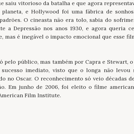
e saiu vitorioso da batalha e que agora representa
o planeta, e Hollywood foi uma fábrica de sonho
padrões. O cineasta não era tolo, sabia do sofrim
te a Depressão nos anos 1930, e agora queria cel
e, mas é inegável o impacto emocional que esse fi
só pelo público, mas também por Capra e Stewart, 
m sucesso imediato, visto que o longa não levou
cado no Oscar. O reconhecimento só veio décadas d
são. Em junho de 2006, foi eleito o filme america
American Film Institute.