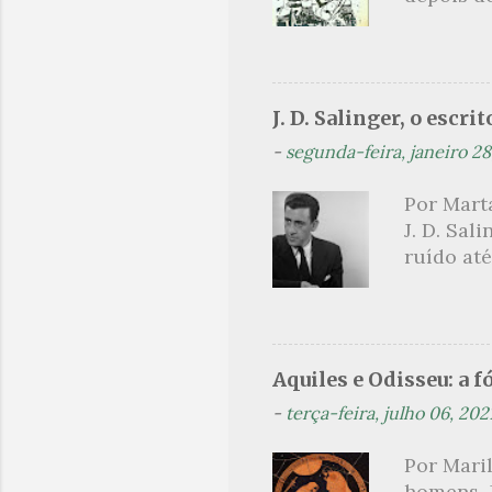
comentado
ilustrado
vamos con
artistas 
J. D. Salinger, o escri
ilustrar
-
segunda-feira, janeiro 28
o texto a
como Jub
Por Marta
andorinh
J. D. Sal
para Jubi
ruído até
Graciano:
exposição
querelas
de Cornis
bobalhões
Aquiles e Odisseu: a 
aplaudis
-
terça-feira, julho 06, 202
pianista
centeio ,
Por Mari
nada mai
homens. J