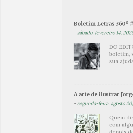
não, cre
linhagens
a minha v
Boletim Letras 360º 
maldição
-
sábado, fevereiro 14, 202
experiên
primário
DO EDITO
toda sua 
boletim,
na hora d
sua ajuda
oportunid
que post
são segu
se pelo 
Orides Fo
A arte de ilustrar Jor
acompanh
-
segunda-feira, agosto 20
(Flip) de
Projeto t
Quem dis
Orides Fo
com algu
avessos 
depois do
brasilei