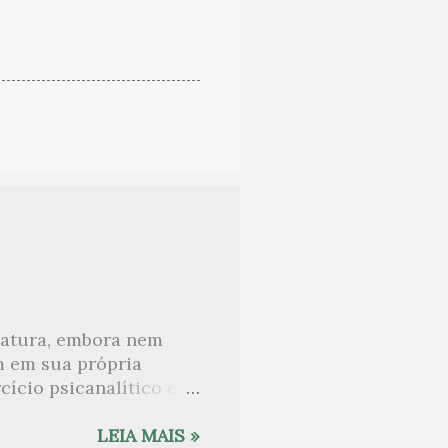
eratura, embora nem
m em sua própria
ício psicanalítico e
curo sobre. Esta lista
desnudam, livros que
LEIA MAIS »