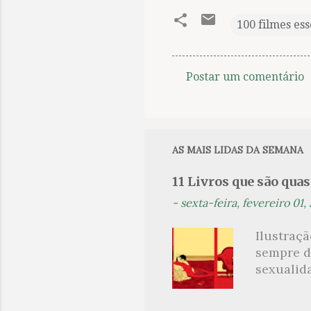
100 filmes ess
Postar um comentário
C
o
m
e
AS MAIS LIDAS DA SEMANA
n
11 Livros que são qua
t
-
sexta-feira, fevereiro 01,
á
r
Ilustraç
i
sempre d
o
sexualid
findaram 
s
apresenta