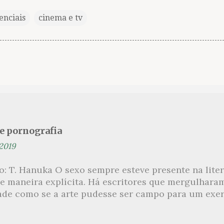
enciais
cinema e tv
se pornografia
 2019
ão: T. Hanuka O sexo sempre esteve presente na lit
e maneira explícita. Há escritores que mergulhara
ade como se a arte pudesse ser campo para um exerc
por revelar a partir dessa intimidade o lado mais es
 um conjunto de livros nos quais os escritores se 