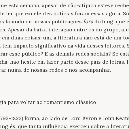
ue esta semana, apesar de não-atípica esteve rech
de ler que excelentes notícias foram essas agora. S
mos falando de nossas publicações
fora
do blog, que 
s. Apesar da baixa interação entre os do grupo, al
r em duas coisas: um, a literatura não está de um to
tem impacto significativo na vida desses leitores. S
ar esse público? E as demais redes sociais? Se est
a, não hesite em fazer parte desse país de letras. 
parar numa de nossas redes e nos acompanhar.
gia para voltar ao romantismo clássico
1792-1822) forma, ao lado de Lord Byron e John Keats
glês, que tanta influência exerceu sobre a literatu