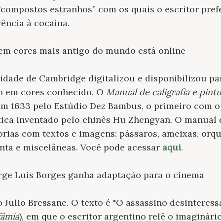
ompostos estranhos” com os quais o escritor prefe
ência à cocaína.
o em cores mais antigo do mundo está online
sidade de Cambridge digitalizou e disponibilizou p
so em cores conhecido. O
Manual de caligrafia e pint
 em 1633 pelo Estúdio Dez Bambus, o primeiro com 
tica inventado pelo chinês Hu Zhengyan. O manual 
orias com textos e imagens: pássaros, ameixas, orqu
inta e miscelâneas. Você pode acessar
aqui
.
orge Luis Borges ganha adaptação para o cinema
o Julio Bressane. O texto é "O assassino desinteress
fâmia
), em que o escritor argentino relê o imaginári