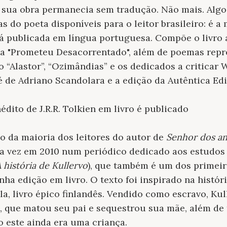
e sua obra permanecia sem tradução. Não mais. Algo f
s do poeta disponíveis para o leitor brasileiro: é a
á publicada em língua portuguesa. Compõe o livro 
a "Prometeu Desacorrentado", além de poemas repre
o “Alastor”, “Ozimândias” e os dedicados a criticar
é de Adriano Scandolara e a edição da Autêntica Edi
nédito de J.R.R. Tolkien em livro é publicado
o da maioria dos leitores do autor de
Senhor dos an
a vez em 2010 num periódico dedicado aos estudos 
 história de Kullervo
), que também é um dos primeir
anha edição em livro. O texto foi inspirado na histó
a, livro épico finlandês. Vendido como escravo, Kul
 que matou seu pai e sequestrou sua mãe, além de 
o este ainda era uma criança.