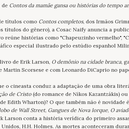
o de
Contos da mamãe gansa ou histórias do tempo an
de títulos como
Contos completos
, dos Irmãos Gri
os títulos do gênero), a Cosac Naify anuncia a publi
vro reúne histórias como "Chapeuzinho vermelho", "C
ráfico especial ilustrado pelo estúdio espanhol Mili
livro de Erik Larson,
O demônio na cidade branca
, 
e Martin Scorsese e com Leonardo DiCaprio no pape
ue o cineasta conduz a adaptação de uma obra lite
ção de Cristo
(do romance de Níkos Kazantzákis) o
de Edith Wharton)? O que também não é novidade é 
lobo de Wall Street
,
Gangues de Nova Iorque
,
O aviad
Erik Larson conta a história verídica do primeiro ass
 Unidos, H.H. Holmes. As mortes aconteceram dura