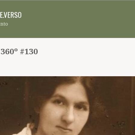
Pular para o conteúdo principal
RE.VERSO
ento
 360º #130