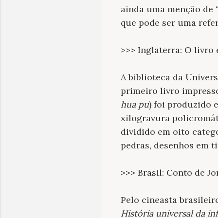
ainda uma menção de “c
que pode ser uma refer
>>> Inglaterra: O livr
A biblioteca da Univer
primeiro livro impres
hua pu
) foi produzido
xilogravura policromá
dividido em oito categ
pedras, desenhos em t
>>> Brasil: Conto de J
Pelo cineasta brasileir
História universal da in