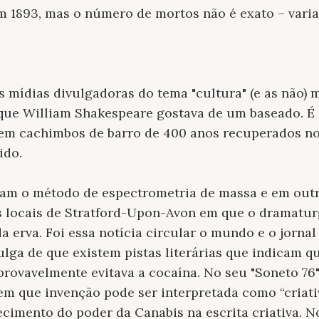
 1893, mas o número de mortos não é exato – varia
as mídias divulgadoras do tema "cultura" (e as não) 
 que William Shakespeare gostava de um baseado. É
 em cachimbos de barro de 400 anos recuperados no
ido.
am o método de espectrometria de massa e em out
 locais de Stratford-Upon-Avon em que o dramatu
da erva. Foi essa notícia circular o mundo e o jornal
lga de que existem pistas literárias que indicam q
rovavelmente evitava a cocaína. No seu "Soneto 76"
em que invenção pode ser interpretada como “criati
cimento do poder da Canabis na escrita criativa. 