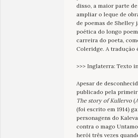
disso, a maior parte d
ampliar o leque de obra
de poemas de Shelley j
poética do longo poem
carreira do poeta, com
Coleridge. A tradução 
>>> Inglaterra: Texto i
Apesar de desconhecid
publicado pela primeir
The story of Kullervo
(
A
(foi escrito em 1914) g
personagens do Kaleval
contra o mago Untamo,
herói três vezes quand