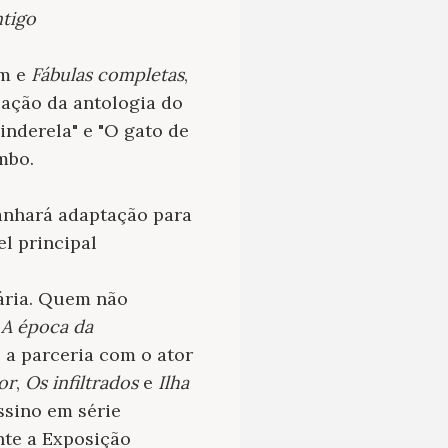
tigo
mm e
Fábulas completas
,
cação da antologia do
inderela" e "O gato de
mbo.
ganhará adaptação para
l principal
rária. Quem não
u
A época da
a parceria com o ator
or
,
Os infiltrados
e
Ilha
assino em série
nte a Exposição