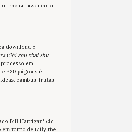
re não se associar, o
ara download o
ura
(
Shi zhu zhai shu
o processo em
de 320 páginas é
ídeas, bambus, frutas,
ado Bill Harrigan" (de
o em torno de Billy the