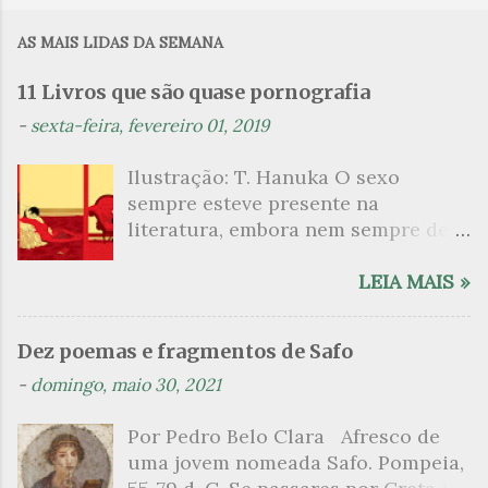
m
AS MAIS LIDAS DA SEMANA
e
n
11 Livros que são quase pornografia
t
-
sexta-feira, fevereiro 01, 2019
á
Ilustração: T. Hanuka O sexo
r
sempre esteve presente na
i
literatura, embora nem sempre de
o
maneira explícita. Há escritores
s
que mergulharam em sua própria
LEIA MAIS »
sexualidade como se a arte pudesse
ser campo para um exercício
Dez poemas e fragmentos de Safo
psicanalítico e findaram por revelar
-
domingo, maio 30, 2021
a partir dessa intimidade o lado
mais escuro sobre. Esta lista
Por Pedro Belo Clara Afresco de
apresenta um conjunto de livros
uma jovem nomeada Safo. Pompeia,
nos quais os escritores se