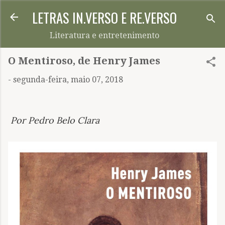
LETRAS IN.VERSO E RE.VERSO
Pular para o conteúdo principal
Literatura e entretenimento
O Mentiroso, de Henry James
-
segunda-feira, maio 07, 2018
Por Pedro Belo Clara