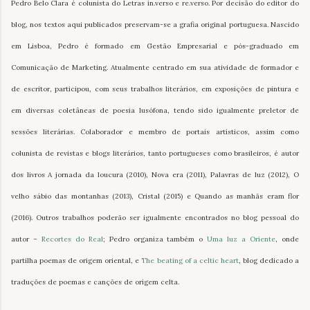
Pedro Belo Clara é colunista do Letras in.verso e re.verso. Por decisão do editor do
blog, nos textos aqui publicados preservam-se a grafia original portuguesa. Nascido
em Lisboa, Pedro é formado em Gestão Empresarial e pós-graduado em
Comunicação de Marketing. Atualmente centrado em sua atividade de formador e
de escritor, participou, com seus trabalhos literários, em exposições de pintura e
em diversas coletâneas de poesia lusófona, tendo sido igualmente preletor de
sessões literárias. Colaborador e membro de portais artísticos, assim como
colunista de revistas e blogs literários, tanto portugueses como brasileiros, é autor
dos livros A jornada da loucura (2010), Nova era (2011), Palavras de luz (2012), O
velho sábio das montanhas (2013), Cristal (2015) e Quando as manhãs eram flor
(2016). Outros trabalhos poderão ser igualmente encontrados no blog pessoal do
autor –
Recortes do Real
; Pedro organiza também o
Uma luz a Oriente
, onde
partilha poemas de origem oriental, e
The beating of a celtic heart
, blog dedicado a
traduções de poemas e canções de origem celta.