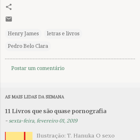
Henry James
letras e livros
Pedro Belo Clara
Postar um comentário
C
o
m
AS MAIS LIDAS DA SEMANA
e
n
11 Livros que são quase pornografia
t
-
sexta-feira, fevereiro 01, 2019
á
Ilustração: T. Hanuka O sexo
r