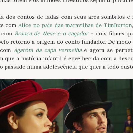
salas lotem e os milhões investidos sejam triplicame
da dos contos de fadas com seus ares sombrios e 
nte com
Alice no país das maravilhas de TimBurton
’ com
Branca de Neve e o caçador
– dois filmes qu
, pelo retorno a origem do conto fundador. De modo
o com
Agarota da capa vermelha
e
agora se perpe
em que a história infantil é envelhecida com a des
lo passado numa adolescência que quer a todo cust