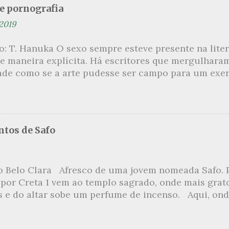
se pornografia
 2019
ão: T. Hanuka O sexo sempre esteve presente na lit
e maneira explícita. Há escritores que mergulhara
ade como se a arte pudesse ser campo para um exerc
por revelar a partir dessa intimidade o lado mais es
 um conjunto de livros nos quais os escritores se 
m o pudor para narrar cenas de elevado tom. Christi
 uma romancista francesa quase desconhecida no B
tos de Safo
ora de um livro chamado Pourquoi le Brésil ?, tem 
s figuras que se filiam à tradição da qual faz part
999, ela publica L’Inceste , a obra pela qual sempre
o Belo Clara Afresco de uma jovem nomeada Safo. P
r de uma narrativa que recupera a relação incestuo
 por Creta 1 vem ao templo sagrado, onde mais grat
s Petits , outra obra sua, já inicia com uma felação 
s e do altar sobe um perfume de incenso. Aqui, ond
numa penetração anal an...
o meio dos ramos escorre a água, e no rumor das fo
onde todas as flores da primavera abrem e os cavalo