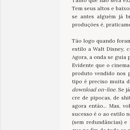
Tanto que não será ex
Tem seus altos e baixo
se antes alguém já b
produções é, praticame
Tão logo quando foram
estilo a Walt Disney,
Agora, a onda se guia 
Evidente que o cinema
produto vendido nos 
tipo é preciso muita d
download
on-line
. Se 
cre de pipocas, de sh
agora então... Mas, v
sucesso é o ao estilo 
(sem redundâncias) e