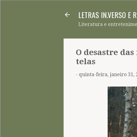
LETRAS IN.VERSO E 
Literatura e entretenim
O desastre das
telas
-
quinta-feira, janeiro 31,