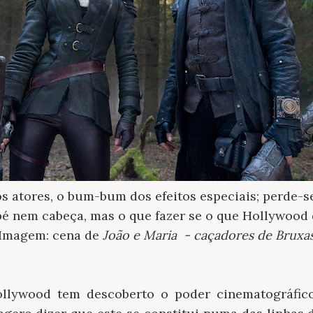
os atores, o bum-bum dos efeitos especiais; perde-s
pé nem cabeça, mas o que fazer se o que Hollywood 
Imagem: cena de
João e Maria - caçadores de Bruxa
llywood tem descoberto o poder cinematográfico