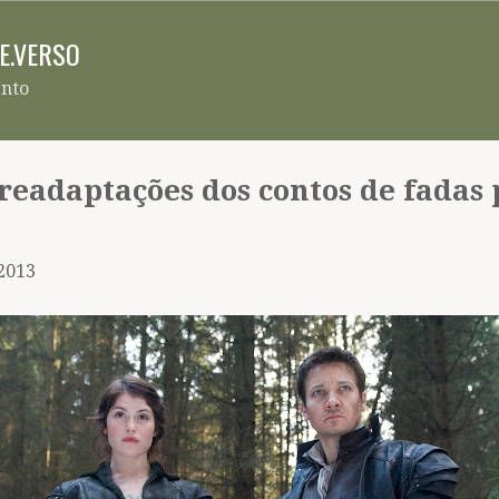
Pular para o conteúdo principal
RE.VERSO
ento
 readaptações dos contos de fadas 
 2013