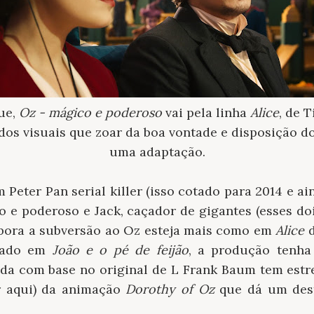
ue,
Oz - mágico e poderoso
vai pela linha
Alice
, de 
dos visuais que zoar da boa vontade e disposição d
uma adaptação.
 Peter Pan serial killer (isso cotado para 2014 e a
o e poderoso e Jack, caçador de gigantes (esses do
bora a subversão ao Oz esteja mais como em
Alice
d
irado em
João e o pé de feijão
, a
produção tenha
nda com base no original de L Frank Baum tem estr
 aqui) da animação
Dorothy of Oz
que dá um dest