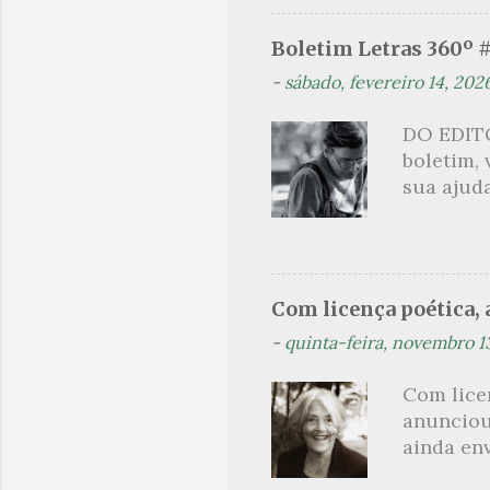
um aroma 
voluptuo
Boletim Letras 360º 
madrugad
-
sábado, fevereiro 14, 202
maçã ver
*** Véspe
DO EDITO
trazes a
boletim,
sua ajuda
que post
são segu
se pelo 
Orides Fo
Com licença poética, a
acompanh
-
quinta-feira, novembro 1
(Flip) de
Projeto t
Com lice
Orides Fo
anunciou
avessos 
ainda en
brasilei
Não sou f