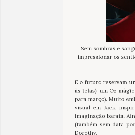
Sem sombras e sang
impressionar os senti
E o futuro reservam um
às telas), um Oz mágic
para março). Muito em
visual em Jack, insp
imaginação barata. Ai
(também sem data por
Dorothy.