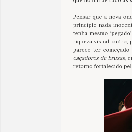
que no fim de tudo as 
Pensar que a nova on
princípio nada inoce
tenha mesmo ‘pegado
riqueza visual, outro
parece ter começad
caçadores de bruxas
, 
retorno fortalecido pe