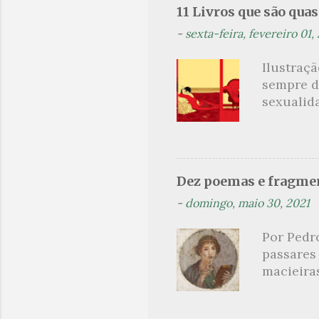
11 Livros que são qua
t
-
sexta-feira, fevereiro 01,
á
r
Ilustraç
i
sempre d
o
sexualid
findaram 
s
apresenta
dispensa
presente
Dez poemas e fragmen
sido aut
-
domingo, maio 30, 2021
principai
Nin. Em 1
Por Pedr
se trata
passares
filha. Le
macieira
termina 
rosas, n
no prado 