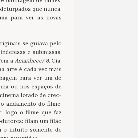
de montagem de filmes.
e deturpados que nunca;
ema para ver as novas
iginais se guiava pelo
indefesas e submissas.
agem a
Amanhecer
& Cia.
a arte é cada vez mais
inagem para ver um do
quina ou nos espaços de
 cinema lotado de crec-
 o andamento do filme,
; logo o filme que faz
dutores: filam um filão
 o intuito somente de