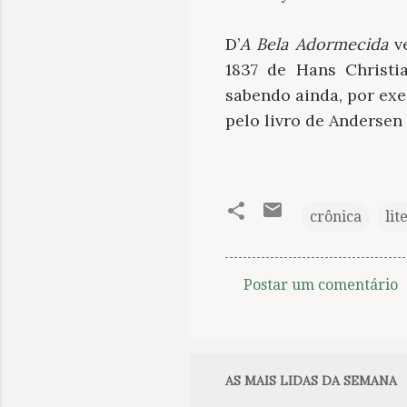
D’
A Bela Adormecida
v
1837 de Hans Christi
sabendo ainda, por exem
pelo livro de Andersen 
crônica
lit
Postar um comentário
C
o
m
e
AS MAIS LIDAS DA SEMANA
n