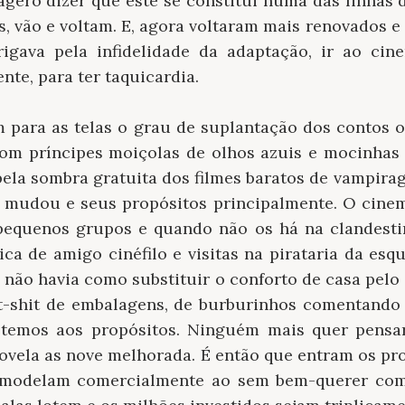
agero dizer que este se constitui numa das linhas 
s, vão e voltam. E, agora voltaram mais renovados 
rigava pela infidelidade da adaptação, ir ao cin
nte, para ter taquicardia.
 para as telas o grau de suplantação dos contos or
 com príncipes moiçolas de olhos azuis e mocinhas 
pela sombra gratuita dos filmes baratos de vampir
 mudou e seus propósitos principalmente. O cinem
pequenos grupos e quando não os há na clandest
ica de amigo cinéfilo e visitas na pirataria da es
já não havia como substituir o conforto de casa pelo
it-shit de embalagens, de burburinhos comentando
oltemos aos propósitos. Ninguém mais quer pensar
novela as nove melhorada. É então que entram os pro
 modelam comercialmente ao sem bem-querer com