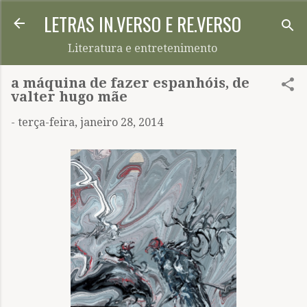
LETRAS IN.VERSO E RE.VERSO
Pular para o conteúdo principal
Literatura e entretenimento
a máquina de fazer espanhóis, de
valter hugo mãe
-
terça-feira, janeiro 28, 2014