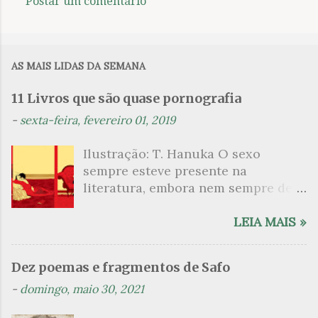
Postar um comentário
C
o
m
AS MAIS LIDAS DA SEMANA
e
n
11 Livros que são quase pornografia
t
-
sexta-feira, fevereiro 01, 2019
á
Ilustração: T. Hanuka O sexo
r
sempre esteve presente na
i
literatura, embora nem sempre de
o
maneira explícita. Há escritores
s
que mergulharam em sua própria
LEIA MAIS »
sexualidade como se a arte pudesse
ser campo para um exercício
Dez poemas e fragmentos de Safo
psicanalítico e findaram por revelar
-
domingo, maio 30, 2021
a partir dessa intimidade o lado
mais escuro sobre. Esta lista