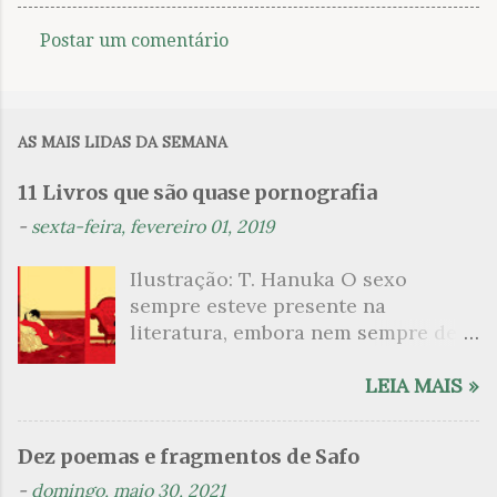
Postar um comentário
C
o
m
AS MAIS LIDAS DA SEMANA
e
n
11 Livros que são quase pornografia
t
-
sexta-feira, fevereiro 01, 2019
á
Ilustração: T. Hanuka O sexo
r
sempre esteve presente na
i
literatura, embora nem sempre de
o
maneira explícita. Há escritores
s
que mergulharam em sua própria
LEIA MAIS »
sexualidade como se a arte pudesse
ser campo para um exercício
Dez poemas e fragmentos de Safo
psicanalítico e findaram por revelar
-
domingo, maio 30, 2021
a partir dessa intimidade o lado