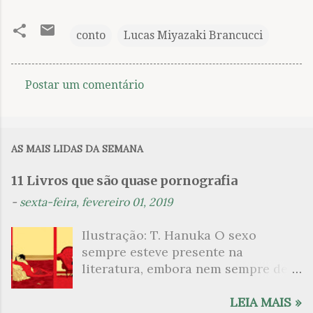
conto
Lucas Miyazaki Brancucci
Postar um comentário
C
o
m
AS MAIS LIDAS DA SEMANA
e
n
11 Livros que são quase pornografia
t
-
sexta-feira, fevereiro 01, 2019
á
Ilustração: T. Hanuka O sexo
r
sempre esteve presente na
i
literatura, embora nem sempre de
o
maneira explícita. Há escritores
s
que mergulharam em sua própria
LEIA MAIS »