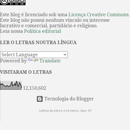
exacto, ao longe e perto Repicaram
Philomel” é um conto de O mistério
os sinos e soaram os búzios Nos
de Listerdale . O filme o primeiro
templos dos deuses apelando ao
Este blog é licenciado sob uma
Licença Creative Commons
.
sobre uma obra de Agatha Christie
Este blog não possui nenhum vínculo ou interesse
culto. Um estremecimento
a ser produzido int...
lucrativo e comercial, partidário e religioso.
percorreu o infinito mundo das
Leia nossa
Política editorial
estrelas E os nossos olhos
encheram-se de lágrimas.
LER O LETRAS NOUTRA LÍNGUA
INTERMINÁVEL AMOR Parece-me
que te amei de inúmeras maneiras,
Powered by
Translate
inúmeras vezes, Na vida após vida,
em eras após eras eternamente. O
VISITARAM O LETRAS
meu coração enfeitiçado fez e
voltou a fazer o colar das canções
12,150,602
Que tomaste como uma pre...
Tecnologia do Blogger
Letras in.verso e re.verso. Ano 19