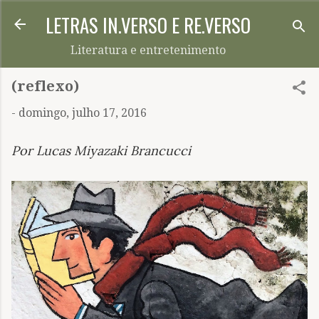
LETRAS IN.VERSO E RE.VERSO
Pular para o conteúdo principal
Literatura e entretenimento
(reflexo)
-
domingo, julho 17, 2016
Por
Lucas Miyazaki Brancucci