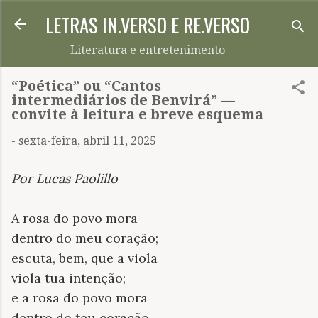
LETRAS IN.VERSO E RE.VERSO
Pular para o conteúdo principal
Literatura e entretenimento
“Poética” ou “Cantos
intermediários de Benvirá” —
convite à leitura e breve esquema
-
sexta-feira, abril 11, 2025
Por Lucas Paolillo
A rosa do povo mora
dentro do meu coração;
escuta, bem, que a viola
viola tua intenção;
e a rosa do povo mora
dentro do teu coração