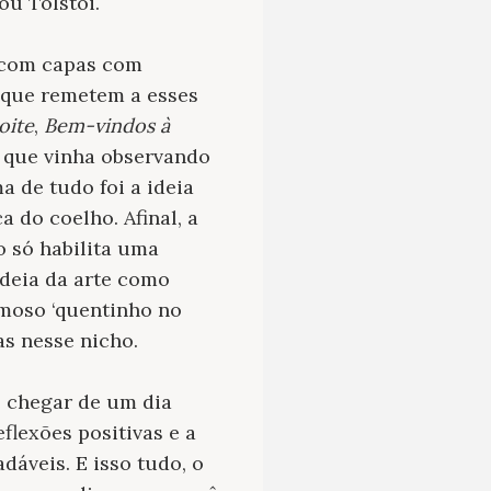
ou Tolstói.
 com capas com
os que remetem a esses
oite
,
Bem-vindos à
a que vinha observando
a de tudo foi a ideia
 do coelho. Afinal, a
o só habilita uma
ideia da arte como
amoso ‘quentinho no
as nesse nicho.
de chegar de um dia
flexões positivas e a
dáveis. E isso tudo, o