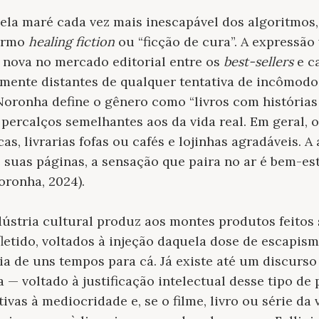
ela maré cada vez mais inescapável dos algoritmos
ermo
healing fiction
ou “ficção de cura”. A expressão
 nova no mercado editorial entre os
best-sellers
e ca
amente distantes de qualquer tentativa de incômod
Noronha define o gênero como “livros com histórias
percalços semelhantes aos da vida real. Em geral, 
as, livrarias fofas ou cafés e lojinhas agradáveis. A
 suas páginas, a sensação que paira no ar é bem-est
oronha, 2024).
dústria cultural produz aos montes produtos feitos
letido, voltados à injeção daquela dose de escapi
ia de uns tempos para cá. Já existe até um discurso
a — voltado à justificação intelectual desse tipo de
ivas à mediocridade e, se o filme, livro ou série da