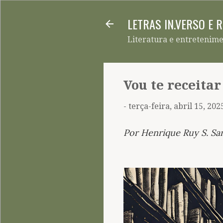
LETRAS IN.VERSO E 
Literatura e entretenim
Vou te receitar
-
terça-feira, abril 15, 202
Por Henrique Ruy S. Sa