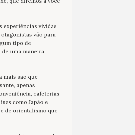
axe, que diremos a você
s experiências vividas
protagonistas vão para
gum tipo de
a de uma maneira
da mais são que
sante, apenas
onveniência, cafeterias
íses como Japão e
se de orientalismo que