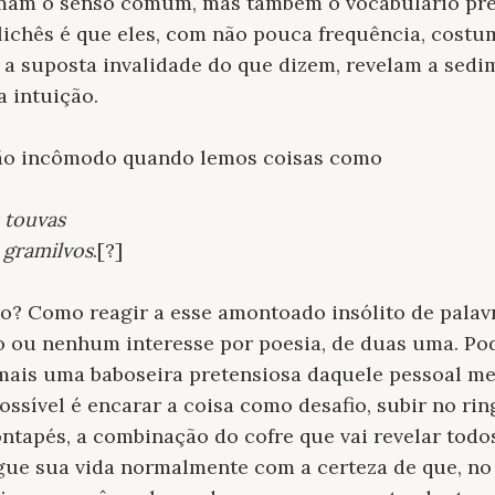
mam o senso comum, mas também o vocabulário pre
lichês é que eles, com não pouca frequência, costu
 a suposta invalidade do que dizem, revelam a sed
 intuição.
enão incômodo quando lemos coisas como
s touvas
 gramilvos
.[?]
so? Como reagir a esse amontoado insólito de palav
ou nenhum interesse por poesia, de duas uma. Po
mais uma baboseira pretensiosa daquele pessoal me
ossível é encarar a coisa como desafio, subir no r
pontapés, a combinação do cofre que vai revelar tod
gue sua vida normalmente com a certeza de que, no