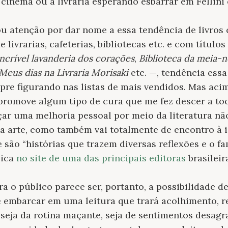
cinema ou à livraria esperando esbarrar em Fellini 
 atenção por dar nome a essa tendência de livros
e livrarias, cafeterias, bibliotecas etc. e com títul
incrível lavanderia dos corações
,
Biblioteca da meia-n
Meus dias na Livraria Morisaki
etc. —, tendência ess
pre figurando nas listas de mais vendidos. Mas acim
promove algum tipo de cura que me fez descer a toca
çar uma melhoria pessoal por meio da literatura nã
da arte, como também vai totalmente de encontro à 
são “histórias que trazem diversas reflexões e o f
lica
no site de uma das principais editoras
brasileir
ra o público parece ser, portanto, a possibilidade 
e embarcar em uma leitura que trará acolhimento, re
seja da rotina maçante, seja de sentimentos desagra