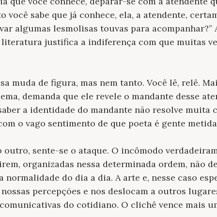
ia que você conhece, deparar-se com a atendente q
to você sabe que já conhece, ela, a atendente, cert
levar algumas lesmolisas touvas para acompanhar?” A
 literatura justifica a indiferença com que muitas v
sa muda de figura, mas nem tanto. Você lê, relê. Ma
poema, demanda que ele revele o mandante desse ate
saber a identidade do mandante não resolve muita coi
com o vago sentimento de que poeta é gente metida
outro, sente-se o ataque. O incômodo verdadeiram
tirem, organizadas nessa determinada ordem, não de
a normalidade do dia a dia. A arte e, nesse caso espe
nossas percepções e nos deslocam a outros lugare
 comunicativas do cotidiano. O clichê vence mais u