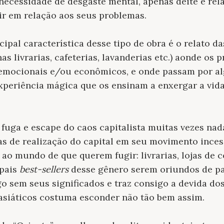
 necessidade de desgaste mental, apenas deite e rel
ir em relação aos seus problemas.
ipal característica desse tipo de obra é o relato da
s livrarias, cafeterias, lavanderias etc.) aonde os 
emocionais e/ou econômicos, e onde passam por al
xperiência mágica que os ensinam a enxergar a vid
 fuga e escape do caos capitalista muitas vezes na
as de realização do capital em seu movimento inces
ao mundo de que querem fugir: livrarias, lojas de c
ipais
best-sellers
desse gênero serem oriundos de pa
go sem seus significados e traz consigo a devida do
 asiáticos costuma esconder não tão bem assim.