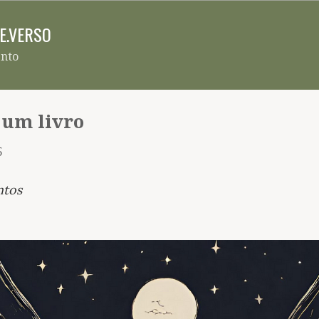
Pular para o conteúdo principal
RE.VERSO
ento
 um livro
5
ntos