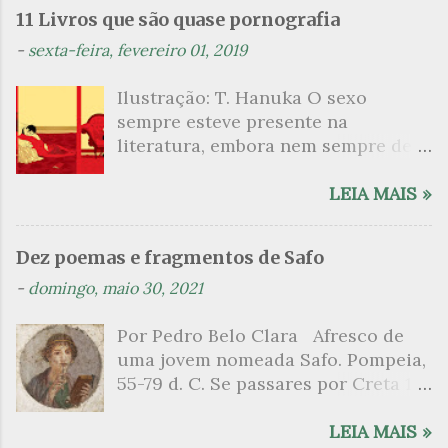
n
11 Livros que são quase pornografia
t
-
sexta-feira, fevereiro 01, 2019
á
Ilustração: T. Hanuka O sexo
r
sempre esteve presente na
i
literatura, embora nem sempre de
o
maneira explícita. Há escritores
s
que mergulharam em sua própria
LEIA MAIS »
sexualidade como se a arte pudesse
ser campo para um exercício
Dez poemas e fragmentos de Safo
psicanalítico e findaram por revelar
-
domingo, maio 30, 2021
a partir dessa intimidade o lado
mais escuro sobre. Esta lista
Por Pedro Belo Clara Afresco de
apresenta um conjunto de livros
uma jovem nomeada Safo. Pompeia,
nos quais os escritores se
55-79 d. C. Se passares por Creta 1
desnudam, livros que dispensam o
vem ao templo sagrado, onde mais
pudor para narrar cenas de elevado
grato é o pomar de macieiras e do
LEIA MAIS »
tom. Christine Angot, até o presente