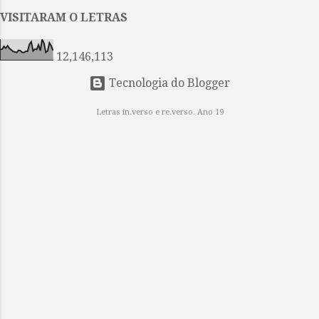
ser um menor entre os outros livros
VISITARAM O LETRAS
do conjunto da obra de Gabo. ...
12,146,113
Tecnologia do Blogger
Letras in.verso e re.verso. Ano 19