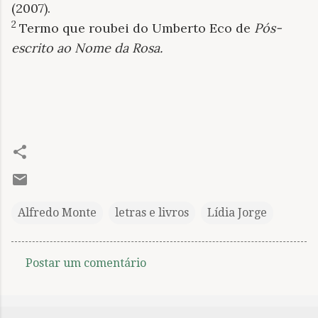
(2007).
2
Termo que roubei do Umberto Eco de
Pós-
escrito ao Nome da Rosa.
Alfredo Monte
letras e livros
Lídia Jorge
Postar um comentário
C
o
m