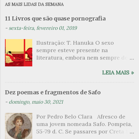
AS MAIS LIDAS DA SEMANA
e
n
11 Livros que são quase pornografia
t
-
sexta-feira, fevereiro 01, 2019
á
Ilustração: T. Hanuka O sexo
r
sempre esteve presente na
i
literatura, embora nem sempre de
o
maneira explícita. Há escritores
s
que mergulharam em sua própria
LEIA MAIS »
sexualidade como se a arte pudesse
ser campo para um exercício
Dez poemas e fragmentos de Safo
psicanalítico e findaram por revelar
-
domingo, maio 30, 2021
a partir dessa intimidade o lado
mais escuro sobre. Esta lista
Por Pedro Belo Clara Afresco de
apresenta um conjunto de livros
uma jovem nomeada Safo. Pompeia,
nos quais os escritores se
55-79 d. C. Se passares por Creta 1
desnudam, livros que dispensam o
vem ao templo sagrado, onde mais