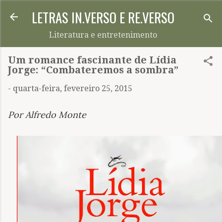
LETRAS IN.VERSO E RE.VERSO
Pular para o conteúdo principal
Literatura e entretenimento
Um romance fascinante de Lídia
Jorge: “Combateremos a sombra”
-
quarta-feira, fevereiro 25, 2015
Por Alfredo Monte