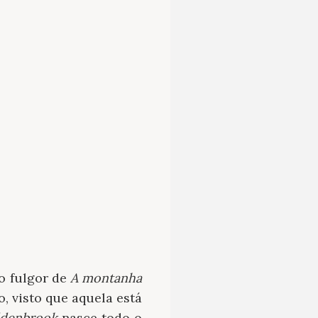
o fulgor de
A montanha
o, visto que aquela está
denbrook
nasce todo o