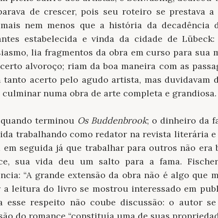
arava de crescer, pois seu roteiro se prestava a 
mais nem menos que a história da decadência 
ntes estabelecida e vinda da cidade de Lübeck:
siasmo, lia fragmentos da obra em curso para sua 
certo alvoroço; riam da boa maneira com as passa
m tanto acerto pelo agudo artista, mas duvidavam 
 culminar numa obra de arte completa e grandiosa.
 quando terminou
Os Buddenbrook
; o dinheiro da 
vida trabalhando como redator na revista literária e
 em seguida já que trabalhar para outros não era 
ce, sua vida deu um salto para a fama. Fische
ncia: “A grande extensão da obra não é algo que m
 a leitura do livro se mostrou interessado em pub
 a esse respeito não coube discussão: o autor s
são do romance “constituía uma de suas propriedade