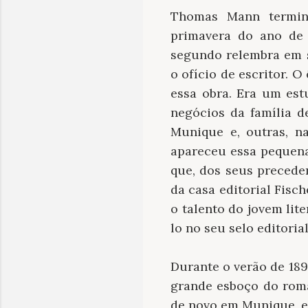
Thomas Mann term
primavera do ano de 
segundo relembra em s
o ofício de escritor. 
essa obra. Era um es
negócios da família d
Munique e, outras, na
apareceu essa pequena
que, dos seus preceden
da casa editorial Fisc
o talento do jovem li
lo no seu selo editorial
Durante o verão de 189
grande esboço do roma
de novo em Munique, em