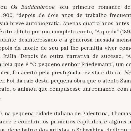
inou
Os Buddenbrook
, seu primeiro romance de
1900, “depois de dois anos de trabalho frequent
ua breve autobiografia. Apenas quatro anos antes 
O êxito obtido por um completo conto, “A queda” (189
tudante desinteressado e a generosa mesada mensa
epois da morte de seu pai lhe permitia viver co
 Itália. Depois de outra narrativa de sucesso, “A 
 joia que é “O pequeno senhor Friedemann”, um c
tes, foi aceito pela prestigiada revista cultural
Ne
her. Foi da raiz desta pequena obra que o atento Sam
terato, o animou que compusesse um romance, com 
.
7, na pequena cidade italiana de Palestrina, Thom
nce e concluiu os primeiros capítulos, e alguns m
 pleno bairro dos artistas, o Schwabing, dedicou-s