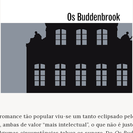
 romance tão popular viu-se um tanto eclipsado pel
o
, ambas de valor “mais intelectual”, o que não é just
algumas circunstâncias talvez os supere. De
Os Bud