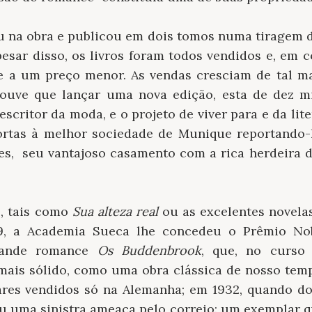
ou na obra e publicou em dois tomos numa tiragem 
pesar disso, os livros foram todos vendidos e, em 
 a um preço menor. As vendas cresciam de tal m
uve que lançar uma nova edição, esta de dez m
critor da moda, e o projeto de viver para e da lite
ortas à melhor sociedade de Munique reportando-
les, seu vantajoso casamento com a rica herdeira 
, tais como
Sua alteza real
ou as excelentes novel
9, a Academia Sueca lhe concedeu o Prêmio Nob
grande romance
Os Buddenbrook
, que, no curso
ais sólido, como uma obra clássica de nosso temp
res vendidos só na Alemanha; em 1932, quando do 
eu uma sinistra ameaça pelo correio: um exemplar 