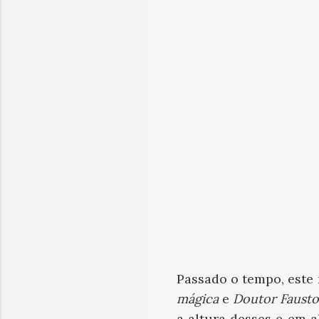
Passado o tempo, este
mágica
e
Doutor Faust
a altura desses e em 