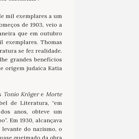
de mil exemplares a um
começos de 1903, veio a
aneira que em outubro
il exemplares. Thomas
ratura se fez realidade.
lhe grandes benefícios
de origem judaica Katia
as
Tonio Kröger
e
Morte
el de Literatura, “em
 dos anos, obteve um
o”. Em 1930, alcançava
levante do nazismo, o
quase queimado da obra