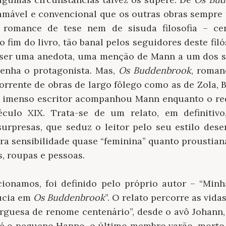
amável e convencional que os outras obras sempr
omance de tese nem de sisuda filosofia – ce
fim do livro, tão banal pelos seguidores deste fil
 ser uma anedota, uma menção de Mann a um dos s
denha o protagonista. Mas,
Os Buddenbrook
, roman
orrente de obras de largo fôlego como as de Zola, B
te imenso escritor acompanhou Mann enquanto o red
culo XIX. Trata-se de um relato, em definitiv
urpresas, que seduz o leitor pelo seu estilo desen
ra sensibilidade quase “feminina” quanto proustian
s, roupas e pessoas.
onamos, foi definido pelo próprio autor – “Minh
úcia em
Os Buddenbrook
”. O relato percorre as vid
rguesa de renome centenário”, desde o avô Johann,
até o pequeno Hanno, o último membro varão, morto 