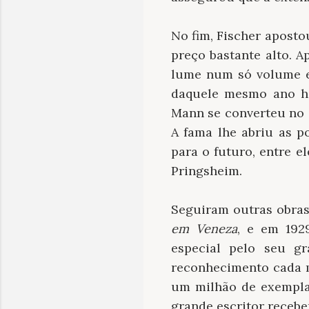
No fim, Fischer apost
preço bastante alto. A
lume num só volume e
daquele mesmo ano ho
Mann se converteu no es
A fama lhe abriu as p
para o futuro, entre e
Pringsheim.
Seguiram outras obras
em Veneza
, e em 192
especial pelo seu 
reconhecimento cada m
um milhão de exempla
grande escritor receb