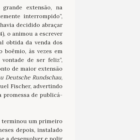
 grande extensão, na
emente interrompido”,
havia decidido abraçar
4), o animou a escrever
l obtida da venda dos
mo boêmio, às vezes em
vontade de ser feliz”,
onto de maior extensão
u Deutsche Rundschau
,
uel Fischer, advertindo
a promessa de publicá-
as terminou um primeiro
eses depois, instalado
e a desenvolver e polir