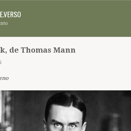
Pular para o conteúdo principal
RE.VERSO
ento
k, de Thomas Mann
6
reno