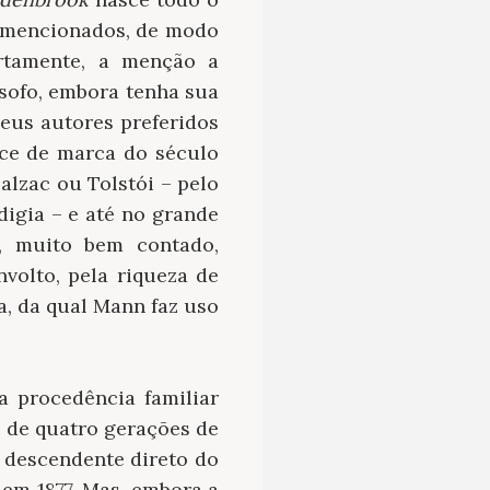
e mencionados, de modo
rtamente, a menção a
ósofo, embora tenha sua
eus autores preferidos
ce de marca do século
alzac ou Tolstói – pelo
igia – e até no grande
o, muito bem contado,
volto, pela riqueza de
a, da qual Mann faz uso
a procedência familiar
as de quatro gerações de
 descendente direto do
em 1877. Mas, embora a