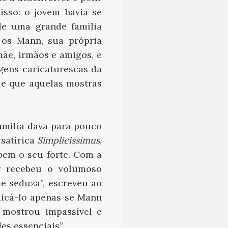
isso: o jovem havia se
de uma grande família
 os Mann, sua própria
mãe, irmãos e amigos, e
gens caricaturescas da
de que aquelas mostras
família dava para pouco
 satírica
Simplicissimus
,
bem o seu forte. Com a
r recebeu o volumoso
e seduza”, escreveu ao
licá-lo apenas se Mann
e mostrou impassível e
s essenciais”.