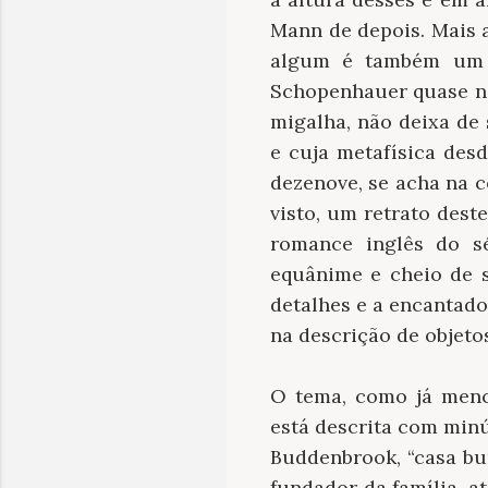
Mann de depois. Mais 
algum é também um r
Schopenhauer quase no 
migalha, não deixa de
e cuja metafísica des
dezenove, se acha na c
visto, um retrato des
romance inglês do sé
equânime e cheio de s
detalhes e a encantado
na descrição de objeto
O tema, como já menci
está descrita com min
Buddenbrook, “casa bu
fundador da família, 