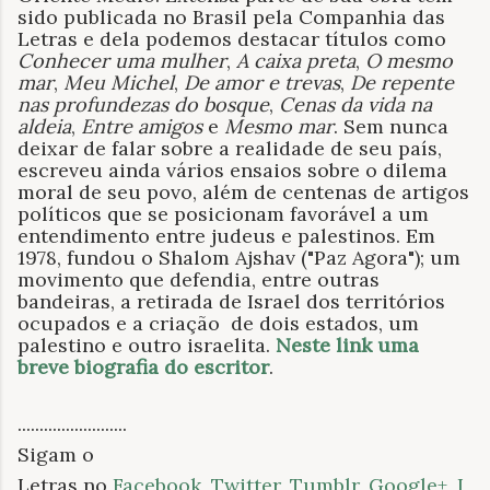
sido publicada no Brasil pela Companhia das
Letras​ e dela podemos destacar títulos como
Conhecer uma mulher
,
A caixa preta
,
O mesmo
mar
,
Meu Michel
,
De amor e trevas
,
De repente
nas profundezas do bosque
,
Cenas da vida na
aldeia
,
Entre amigos
e
Mesmo mar
. Sem nunca
deixar de falar sobre a realidade de seu país,
escreveu ainda vários ensaios sobre o dilema
moral de seu povo, além de centenas de artigos
políticos que se posicionam favorável a um
entendimento entre judeus e palestinos. Em
1978, fundou o Shalom Ajshav ("Paz Agora"); um
movimento que defendia, entre outras
bandeiras, a retirada de Israel dos territórios
ocupados e a criação de dois estados, um
palestino e outro israelita.
Neste link uma
breve biografia do escritor
.
.
........................
Sigam o
Letras no
Facebook
,
Twitter
,
Tumblr
,
Google+
,
I