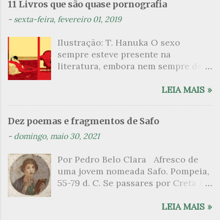
n
11 Livros que são quase pornografia
t
-
sexta-feira, fevereiro 01, 2019
á
Ilustração: T. Hanuka O sexo
r
sempre esteve presente na
i
literatura, embora nem sempre de
o
maneira explícita. Há escritores
s
que mergulharam em sua própria
LEIA MAIS »
sexualidade como se a arte pudesse
ser campo para um exercício
Dez poemas e fragmentos de Safo
psicanalítico e findaram por revelar
-
domingo, maio 30, 2021
a partir dessa intimidade o lado
mais escuro sobre. Esta lista
Por Pedro Belo Clara Afresco de
apresenta um conjunto de livros
uma jovem nomeada Safo. Pompeia,
nos quais os escritores se
55-79 d. C. Se passares por Creta 1
desnudam, livros que dispensam o
vem ao templo sagrado, onde mais
pudor para narrar cenas de elevado
grato é o pomar de macieiras e do
LEIA MAIS »
tom. Christine Angot, até o presente
altar sobe um perfume de incenso.
uma romancista francesa quase