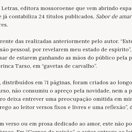
 Letras, editora mossoroense que vem abrindo espaç
 já contabiliza 24 títulos publicados,
Sabor de amar
res.
erente das realizadas anteriormente pelo autor. “Es
são pessoal, por revelarem meu estado de espírito”, 
esar de estarem ganhando as mãos do público pela p
rinca Tarso, em “gavetas de carvalho”.
, distribuídos em 71 páginas, foram criados ao long
rso, não consumiu o apreço pela novidade, nem a
ivro deixa entrever uma preocupação omitida em mi
ego ao leitor versos fixos e livres e uma reflexão”, d
 verso ou em prosa dedicado ao amor, este não pod
braço. Em “Corpos da paixão”, o autor entrega ao le