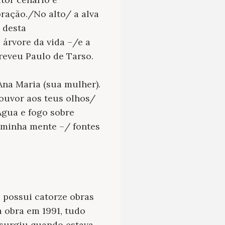
ração./No alto/ a alva
 desta
árvore da vida –/e a
creveu Paulo de Tarso.
Ana Maria (sua mulher).
louvor aos teus olhos/
Água e fogo sobre
 minha mente –/ fontes
, possui catorze obras
 obra em 1991, tudo
 surgiu quando estava