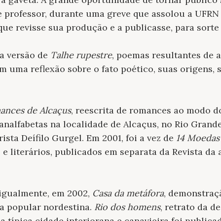
e professor, durante uma greve que assolou a UFRN 
ue revisse sua produção e a publicasse, para sorte 
ra versão de
Talhe rupestre
, poemas resultantes de 
 uma reflexão sobre o fato poético, suas origens,
ances de Alcaçus
, reescrita de romances ao modo d
analfabetas na localidade de Alcaçus, no Rio Grand
rista Deífilo Gurgel. Em 2001, foi a vez de
14 Moedas 
s e literários, publicados em separata da Revista d
 igualmente, em 2002,
Casa da metáfora
, demonstraç
ia popular nordestina.
Rio dos homens
, retrato da d
típica cidade interiorana e canavieira foi publicad