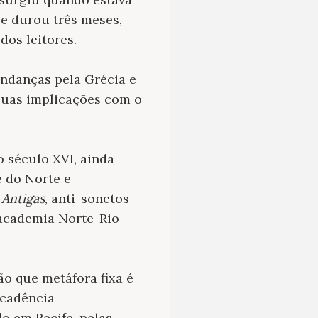
e durou três meses,
dos leitores.
andanças pela Grécia e
 suas implicações com o
o século XVI, ainda
e do Norte e
Antigas
, anti-sonetos
a academia Norte-Rio-
ão que metáfora fixa é
ecadência
o em Recife, pelas