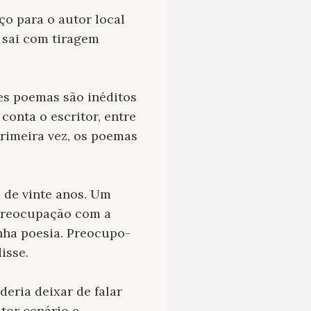
o para o autor local
sai com tiragem
tes poemas são inéditos
conta o escritor, entre
rimeira vez, os poemas
o de vinte anos. Um
 preocupação com a
nha poesia. Preocupo-
isse.
eria deixar de falar
itor cenário e