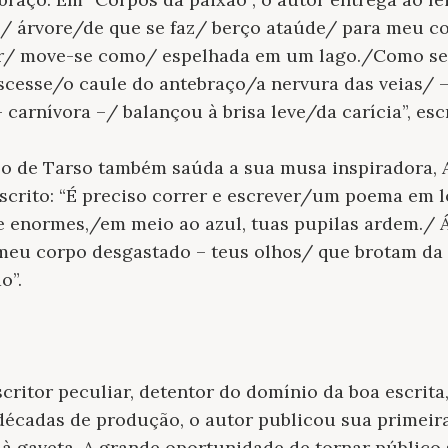
/ árvore/de que se faz/ berço ataúde/ para meu co
r/ move-se como/ espelhada em um lago./Como se
cesse/o caule do antebraço/a nervura das veias/ – 
 carnívora –/ balançou à brisa leve/da carícia”, es
lo de Tarso também saúda a sua musa inspiradora, 
 escrito: “É preciso correr e escrever/um poema em 
 e enormes,/em meio ao azul, tuas pupilas ardem./ 
meu corpo desgastado – teus olhos/ que brotam da
o”.
critor peculiar, detentor do domínio da boa escrita
décadas de produção, o autor publicou sua primeira
 à gaveta. A grande oportunidade de tornar público