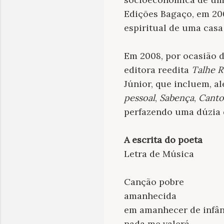
Edições Bagaço, em 20
espiritual de uma casa 
Em 2008, por ocasião d
editora reedita
Talhe R
Júnior, que incluem, al
pessoal
,
Sabença
,
Canto
perfazendo uma dúzia d
A escrita do poeta
Letra de Música
Canção pobre
amanhecida
em amanhecer de infân
nada me valerá