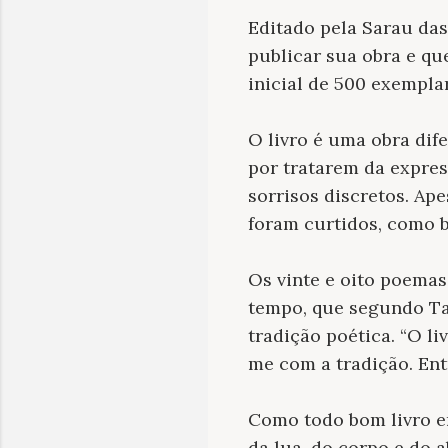
Editado pela Sarau das
publicar sua obra e que
inicial de 500 exempla
O livro é uma obra dif
por tratarem da expres
sorrisos discretos. Ap
foram curtidos, como b
Os vinte e oito poemas
tempo, que segundo Ta
tradição poética. “O l
me com a tradição. Entr
Como todo bom livro em
da lua, do corpo e do a