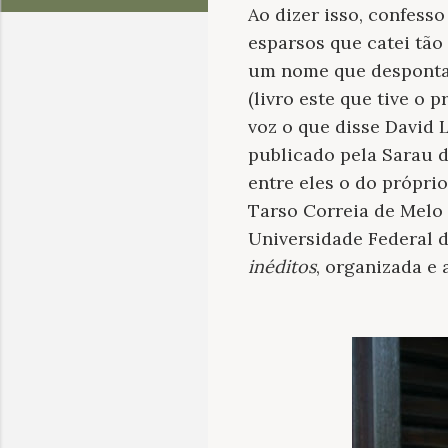
Ao dizer isso, confess
esparsos que catei tão
um nome que desponta 
(l
ivro este que tive o 
voz o que disse David L
publicado pela Sarau d
entre eles o do própri
Tarso Correia de Mel
Universidade Federal d
inéditos
, organizada e