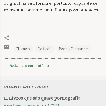
original na sua forma e, portanto, capaz de se
reinventar perante em infinitas possibilidades.
Homero
Odisseia
Pedro Fernandes
Postar um comentário
C
o
m
AS MAIS LIDAS DA SEMANA
e
n
11 Livros que são quase pornografia
t
-
sexta-feira, fevereiro 01, 2019