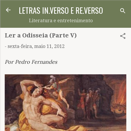
LETRAS IN.VERSO E RE.VERSO
Pular para o conteúdo principal
Literatura e entretenimento
Ler a Odisseia (Parte V)
-
sexta-feira, maio 11, 2012
Por Pedro Fernandes