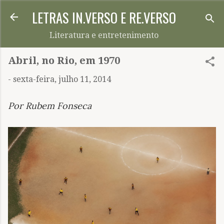
LETRAS IN.VERSO E RE.VERSO
Pular para o conteúdo principal
Literatura e entretenimento
Abril, no Rio, em 1970
-
sexta-feira, julho 11, 2014
Por Rubem Fonseca