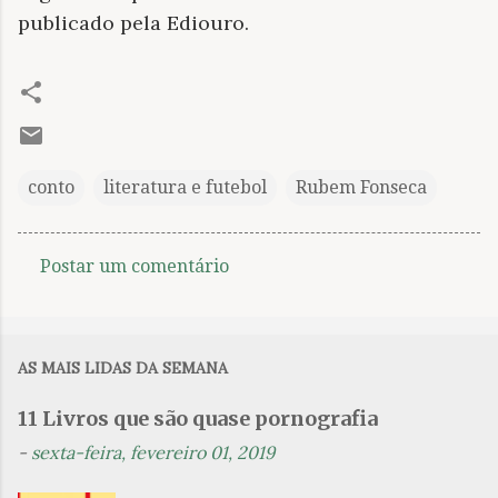
publicado pela Ediouro.
conto
literatura e futebol
Rubem Fonseca
Postar um comentário
C
o
m
AS MAIS LIDAS DA SEMANA
e
n
11 Livros que são quase pornografia
t
-
sexta-feira, fevereiro 01, 2019
á