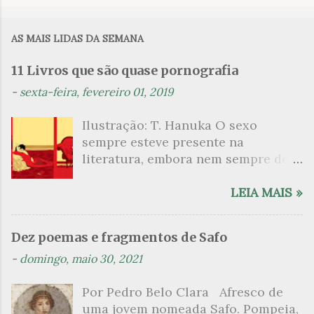
o
m
AS MAIS LIDAS DA SEMANA
e
n
11 Livros que são quase pornografia
t
-
sexta-feira, fevereiro 01, 2019
á
Ilustração: T. Hanuka O sexo
r
sempre esteve presente na
i
literatura, embora nem sempre de
o
maneira explícita. Há escritores
s
que mergulharam em sua própria
LEIA MAIS »
sexualidade como se a arte pudesse
ser campo para um exercício
Dez poemas e fragmentos de Safo
psicanalítico e findaram por revelar
-
domingo, maio 30, 2021
a partir dessa intimidade o lado
mais escuro sobre. Esta lista
Por Pedro Belo Clara Afresco de
apresenta um conjunto de livros
uma jovem nomeada Safo. Pompeia,
nos quais os escritores se