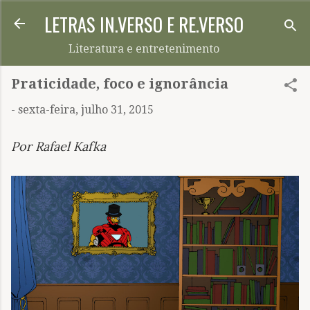
LETRAS IN.VERSO E RE.VERSO
Pular para o conteúdo principal
Literatura e entretenimento
Praticidade, foco e ignorância
-
sexta-feira, julho 31, 2015
Por Rafael Kafka