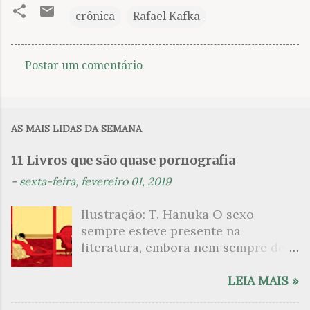
crônica
Rafael Kafka
Postar um comentário
C
o
m
AS MAIS LIDAS DA SEMANA
e
n
11 Livros que são quase pornografia
t
-
sexta-feira, fevereiro 01, 2019
á
Ilustração: T. Hanuka O sexo
r
sempre esteve presente na
i
literatura, embora nem sempre de
o
maneira explícita. Há escritores
s
que mergulharam em sua própria
LEIA MAIS »
sexualidade como se a arte pudesse