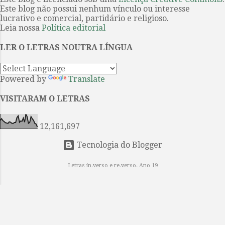
paralelos com a epopéia grega
...
Este blog não possui nenhum vínculo ou interesse
servem sobretudo de base
lucrativo e comercial, partidário e religioso.
estrutural, funcionam como
Leia nossa
Política editorial
metáfora profunda – estabelecida
LER O LETRAS NOUTRA LÍNGUA
com ironia, humor e seriedade – do
heróico no homem comum na era
moderna. A idéia de um guia não
Powered by
Translate
era estranha ao próprio Joyce.
Reconhecendo a complexidade do
VISITARAM O LETRAS
livro, ele elaborou um diagrama
explicativo “para uso doméstico”...
12,161,697
Tecnologia do Blogger
Letras in.verso e re.verso. Ano 19