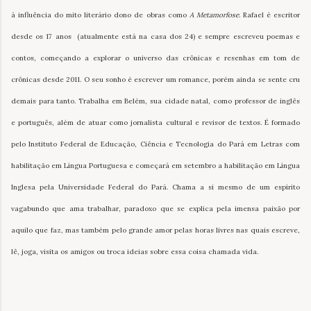
à influência do mito literário dono de obras como
A Metamorfose
. Rafael é escritor
desde os 17 anos (atualmente está na casa dos 24) e sempre escreveu poemas e
contos, começando a explorar o universo das crônicas e resenhas em tom de
crônicas desde 2011. O seu sonho é escrever um romance, porém ainda se sente cru
demais para tanto. Trabalha em Belém, sua cidade natal, como professor de inglês
e português, além de atuar como jornalista cultural e revisor de textos. É formado
pelo Instituto Federal de Educação, Ciência e Tecnologia do Pará em Letras com
habilitação em Língua Portuguesa e começará em setembro a habilitação em Língua
Inglesa pela Universidade Federal do Pará. Chama a si mesmo de um espírito
vagabundo que ama trabalhar, paradoxo que se explica pela imensa paixão por
aquilo que faz, mas também pelo grande amor pelas horas livres nas quais escreve,
lê, joga, visita os amigos ou troca ideias sobre essa coisa chamada vida.