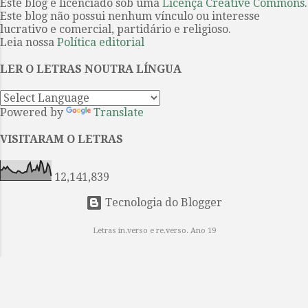
passado. Captam a história —
Este blog é licenciado sob uma
Licença Creative Commons
.
Este blog não possui nenhum vínculo ou interesse
mítica, mitológica e fundacional —
lucrativo e comercial, partidário e religioso.
por meio da sequência narrativa,
Leia nossa
Política editorial
interrompida por epítetos e
fórmulas que reiteram a posição e a
LER O LETRAS NOUTRA LÍNGUA
função de cada personagem e de
cada intercâmbio ritual. Aquiles é
Powered by
Translate
“o de pés velozes”, Odisseu é
“ardiloso”. O primeiro é treinado
VISITARAM O LETRAS
para a guerra e a glória; o segundo,
para a estratégia e a retórica.
12,141,839
Ambos lutam em ...
Tecnologia do Blogger
Letras in.verso e re.verso. Ano 19