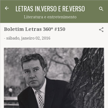
LETRAS IN.VERSO E RE.VERSO
Pular para o conteúdo principal
Literatura e entretenimento
Boletim Letras 360º #150
-
sábado, janeiro 02, 2016