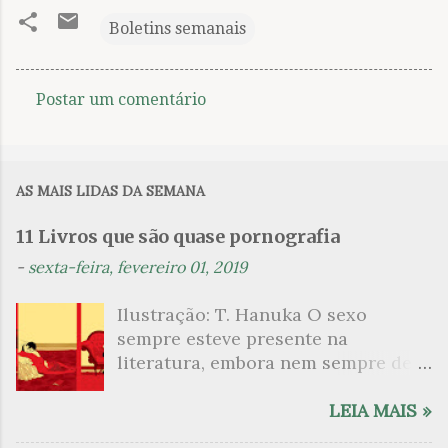
Boletins semanais
Postar um comentário
C
o
m
AS MAIS LIDAS DA SEMANA
e
n
11 Livros que são quase pornografia
t
-
sexta-feira, fevereiro 01, 2019
á
Ilustração: T. Hanuka O sexo
r
sempre esteve presente na
i
literatura, embora nem sempre de
o
maneira explícita. Há escritores
s
que mergulharam em sua própria
LEIA MAIS »
sexualidade como se a arte pudesse