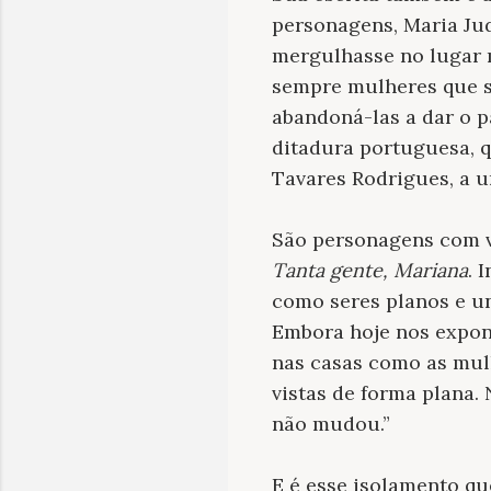
personagens, Maria Ju
mergulhasse no lugar 
sempre mulheres que s
abandoná-las a dar o p
ditadura portuguesa, 
Tavares Rodrigues, a u
São personagens com v
Tanta gente, Mariana
. 
como seres planos e un
Embora hoje nos exponh
nas casas como as mulh
vistas de forma plana.
não mudou.”
E é esse isolamento que