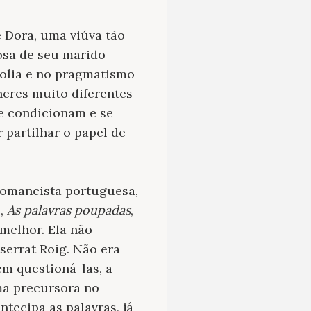
é Dora, uma viúva tão
osa de seu marido
ncolia e no pragmatismo
heres muito diferentes
se condicionam e se
partilhar o papel de
e romancista portuguesa,
s,
As palavras poupadas
,
melhor. Ela não
serrat Roig. Não era
em questioná-las, a
ma precursora no
tecipa as palavras, já