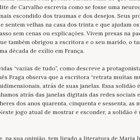
dite de Carvalho escrevia como se fosse uma neuro
mais escondido dos traumas e dos desejos. Seus pr
e sentem velhas na casa dos trinta e que ajudam o
asso sem cenas ou explicações. Vivem presas na pa
que também obrigou a escritora e o seu marido, o 
ma década de exílio em França.
idas “vazias de tudo”, como descreve a protagonist
Inês Fraga observa que a escritora “retrata muitas m
idimensionais, atrás de suas janelas. Essa solidão é
amos atrás das janelas digitais das redes sociais
eres dos anos quarenta, cinquenta e sessenta, as 
 Neste jogo atual de mostrar e esconder, a solidão 
, na sua opinião, tem ligado a literatura de Maria 