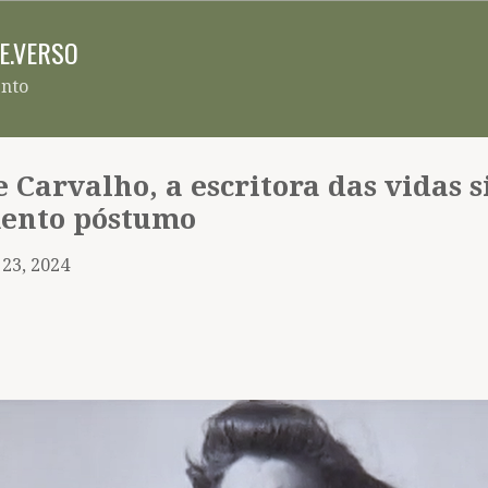
Pular para o conteúdo principal
RE.VERSO
ento
 Carvalho, a escritora das vidas s
mento póstumo
 23, 2024