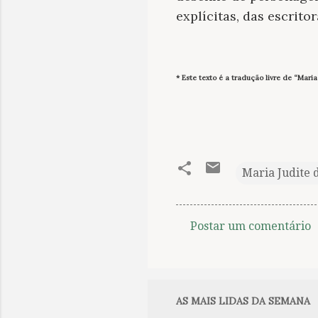
explícitas, das escrito
* Este texto é a tradução livre de “Maria
Maria Judite 
Postar um comentário
C
o
m
e
AS MAIS LIDAS DA SEMANA