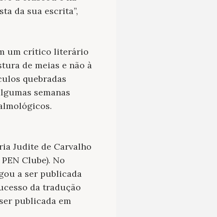
ta da sua escrita”,
um crítico literário
stura de meias e não à
óculos quebradas
 algumas semanas
almológicos.
ria Judite de Carvalho
o PEN Clube). No
egou a ser publicada
sucesso da tradução
 ser publicada em