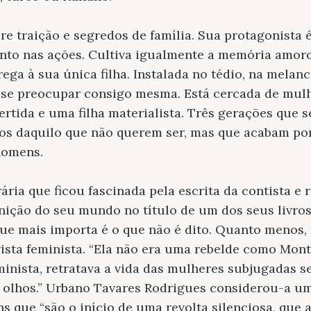
e traição e segredos de família. Sua protagonista 
anto nas ações. Cultiva igualmente a memória amor
rega à sua única filha. Instalada no tédio, na mela
e se preocupar consigo mesma. Está cercada de mul
ertida e uma filha materialista. Três gerações que 
s daquilo que não querem ser, mas que acabam por 
homens.
erária que ficou fascinada pela escrita da contista 
nição do seu mundo no título de um dos seus livro
ue mais importa é o que não é dito. Quanto menos, 
ista feminista. “Ela não era uma rebelde como Mont
inista, retratava a vida das mulheres subjugadas s
os olhos.” Urbano Tavares Rodrigues considerou-a u
 que “são o início de uma revolta silenciosa, que an