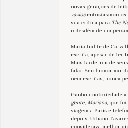
novas gerações de leit
vazios
entusiasmou os c
sua crítica para
The N
o desdém de um person
Maria Judite de Carval
escrita, apesar de ter
Mais tarde, um de seus
falar. Seu humor morda
nem escritas, nunca p
Ganhou notoriedade a p
gente, Mariana
, que fo
viagem a Paris e telef
depois, Urbano Tavares
considerava melhor pin