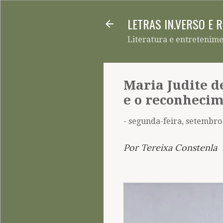
LETRAS IN.VERSO E 
Literatura e entretenim
Maria Judite de
e o reconheci
-
segunda-feira, setembro
Por Tereixa Constenla