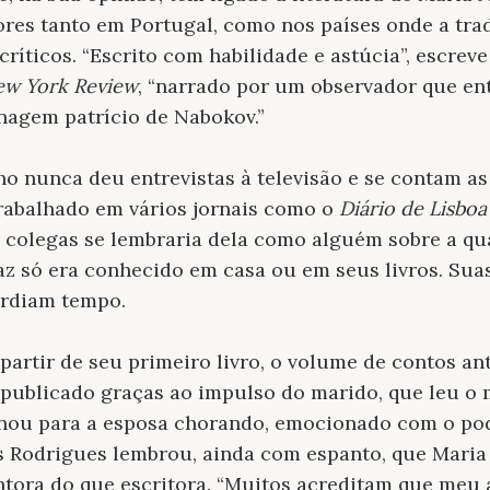
ores tanto em Portugal, como nos países onde a tr
ríticos. “Escrito com habilidade e astúcia”, escrev
ew York Review
, “narrado por um observador que ent
agem patrício de Nabokov.”
ho nunca deu entrevistas à televisão e se contam a
 trabalhado em vários jornais como o
Diário de Lisboa
 colegas se lembraria dela como alguém sobre a qu
z só era conhecido em casa ou em seus livros. Suas
erdiam tempo.
artir de seu primeiro livro, o volume de contos ant
i publicado graças ao impulso do marido, que leu 
onou para a esposa chorando, emocionado com o pod
 Rodrigues lembrou, ainda com espanto, que Maria 
tora do que escritora. “Muitos acreditam que meu 