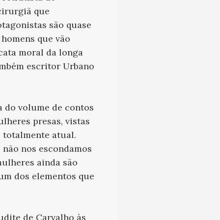
cirurgiã que
otagonistas são quase
s homens que vão
cata moral da longa
também escritor Urbano
a do volume de contos
ulheres presas, vistas
 totalmente atual.
 e não nos escondamos
mulheres ainda são
é um dos elementos que
Judite de Carvalho às