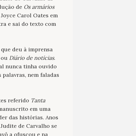
adução de
Os armários
e Joyce Carol Oates em
ra e sai do texto com
s que deu à imprensa
ou
Diário de notícias
.
al nunca tinha ouvido
 palavras, nem faladas
es referido
Tanta
o manuscrito em uma
er das histórias. Anos
Judite de Carvalho se
avô a ofuscou e na