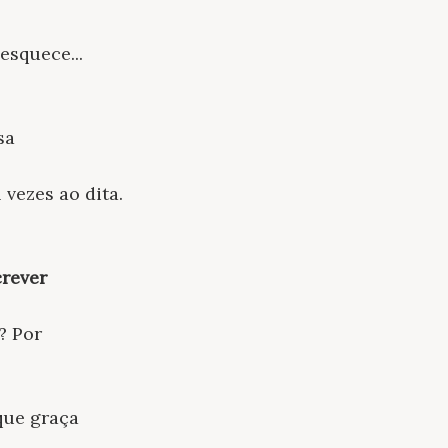
 esquece...
sa
vezes ao dita.
rever
? Por
 que graça