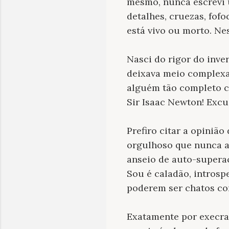
mesmo, nunca escrevi 
detalhes, cruezas, fofo
está vivo ou morto. Ne
Nasci do rigor do inve
deixava meio complexad
alguém tão completo c
Sir Isaac Newton! Excu
Prefiro citar a opiniã
orgulhoso que nunca ac
anseio de auto-superaç
Sou é caladão, introsp
poderem ser chatos co
Exatamente por execrar