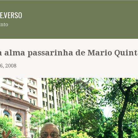
Pular para o conteúdo principal
RE.VERSO
ento
 a alma passarinha de Mario Quin
6, 2008