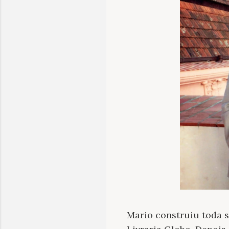
Mario
c
onstruiu toda 