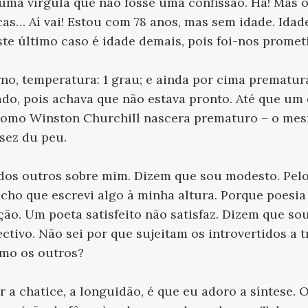
uma vírgula que não fosse uma confissão. Há! Mas 
cas… Aí vai! Estou com 78 anos, mas sem idade. Idad
ste último caso é idade demais, pois foi-nos promet
rno, temperatura: 1 grau; e ainda por cima prematu
o, pois achava que não estava pronto. Até que um 
omo Winston Churchill nascera prematuro – o mes
sez du peu.
o dos outros sobre mim. Dizem que sou modesto. Pelo
ho que escrevi algo à minha altura. Porque poesia 
ão. Um poeta satisfeito não satisfaz. Dizem que sou
ectivo. Não sei por que sujeitam os introvertidos a 
mo os outros?
 a chatice, a longuidão, é que eu adoro a síntese.