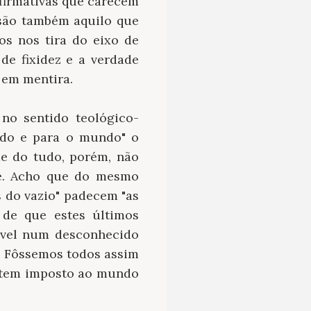
afirmativas que carecem
 são também aquilo que
os nos tira do eixo de
e fixidez e a verdade
 em mentira.
no sentido teológico-
undo e para o mundo" o
de do tudo, porém, não
ce. Acho que do mesmo
s do vazio" padecem "as
 de que estes últimos
ível num desconhecido
. Fôssemos todos assim
o tem imposto ao mundo