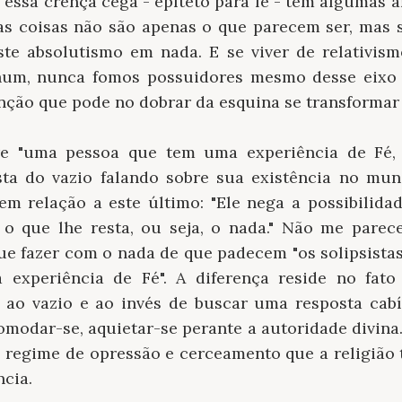
e essa crença cega - epíteto para fé - tem algumas 
al as coisas não são apenas o que parecem ser, mas
te absolutismo em nada. E se viver de relativism
nhum, nunca fomos possuidores mesmo desse eixo d
nção que pode no dobrar da esquina se transformar
re "uma pessoa que tem uma experiência de Fé, 
ista do vazio falando sobre sua existência no m
 em relação a este último: "Ele nega a possibilida
 o que lhe resta, ou seja, o nada." Não me pare
ue fazer com o nada de que padecem "os solipsista
experiência de Fé". A diferença reside no fato
 ao vazio e ao invés de buscar uma resposta cab
omodar-se, aquietar-se perante a autoridade divina
b regime de opressão e cerceamento que a religiã
ncia.