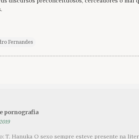
seus discursos preconceituosos, cerceadores o mal 
.
dro Fernandes
se pornografia
 2019
ão: T. Hanuka O sexo sempre esteve presente na lit