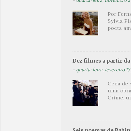
paralelo
como met
Por Ferna
heróico 
Sylvia Pl
próprio 
poeta am
explicati
lendária
como mul
não era a
homens c
Dez filmes a partir d
Hughes. 
-
quarta-feira, fevereiro 13
aluna des
foi conv
Cena de 
temporad
uma obra
ao livro 
Crime, um
jornalism
olharmos
um dos s
produçõe
uma pequ
Seis poemas de Rabi