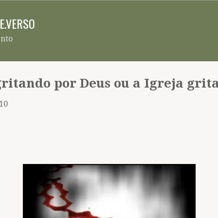
Pular para o conteúdo principal
RE.VERSO
ento
itando por Deus ou a Igreja grita
010