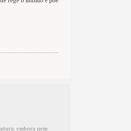
que rege o mundo e põe
eratura, embora nem