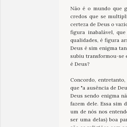
Não é o mundo que gri
credos que se multipli
certeza de Deus o vazi
figura inabalável, qu
qualidades, é figura a
Deus é sim enigma tant
subiu transformou-se e
é Deus?
Concordo, entretanto,
que "a ausência de De
Deus sendo enigma não
fazem dele. Essa sim 
um de nós nos entendê
ser uma delas) boa pa