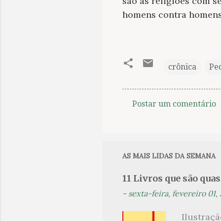
são as religiões com 
homens contra homens
crônica
Pe
Postar um comentário
C
o
m
e
AS MAIS LIDAS DA SEMANA
n
11 Livros que são qua
t
-
sexta-feira, fevereiro 01,
á
r
Ilustraç