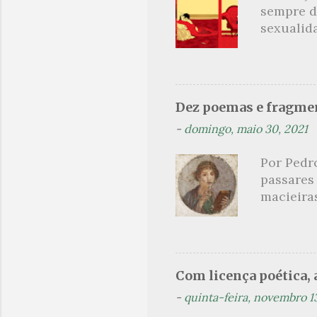
i
sempre d
o
sexualid
findaram 
s
apresenta
dispensa
presente
Dez poemas e fragmen
sido aut
-
domingo, maio 30, 2021
principai
Nin. Em 1
Por Pedr
se trata
passares
filha. Le
macieira
termina 
rosas, n
no prado 
um aroma 
voluptuo
Com licença poética, a
madrugad
-
quinta-feira, novembro 1
maçã ver
*** Véspe