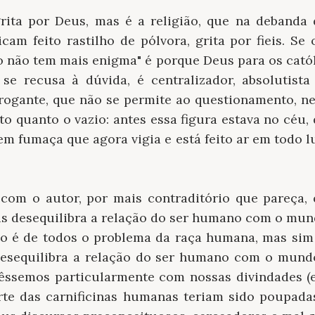
ta por Deus, mas é a religião, que na debanda d
cam feito rastilho de pólvora, grita por fieis. Se
o não tem mais enigma" é porque Deus para os catól
e se recusa à dúvida, é centralizador, absolutist
rrogante, que não se permite ao questionamento, n
o quanto o vazio: antes essa figura estava no céu
m fumaça que agora vigia e está feito ar em todo lu
 com o autor, por mais contraditório que pareça,
us desequilibra a relação do ser humano com o mund
 é de todos o problema da raça humana, mas sim 
desequilibra a relação do ser humano com o mund
ssemos particularmente com nossas divindades (e
rte das carnificinas humanas teriam sido poupad