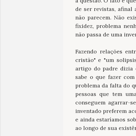
a questão. O fato é qu
de ser revistas, afin
não parecem. Não exis
fixidez, problema ne
não passa de uma inve
Fazendo relações ent
cristão" e "um solips
artigo do padre dizia
sabe o que fazer com
problema da falta do q
pessoas que tem uma 
conseguem agarrar-se
inventado preferem ac
e ainda estaríamos so
ao longo de sua existê