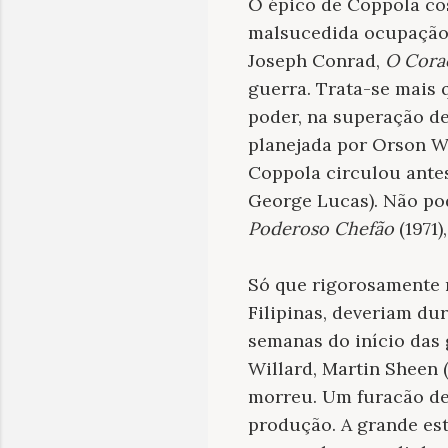
O épico de Coppola co
malsucedida ocupação 
Joseph Conrad,
O Cora
guerra. Trata-se mais
poder, na superação de
planejada por Orson We
Coppola circulou antes
George Lucas). Não po
Poderoso Chefão
(1971)
Só que rigorosamente 
Filipinas, deveriam du
semanas do início das 
Willard, Martin Sheen 
morreu. Um furacão des
produção. A grande est