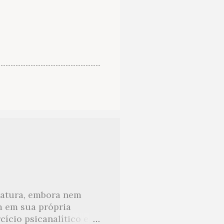
eratura, embora nem
m em sua própria
ício psicanalítico e