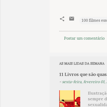
100 filmes ess
Postar um comentário
C
o
m
e
AS MAIS LIDAS DA SEMANA
n
11 Livros que são qua
t
-
sexta-feira, fevereiro 01,
á
r
Ilustraç
i
sempre d
o
sexualid