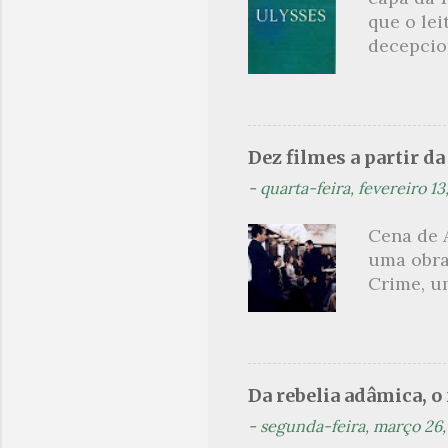
que o lei
ao livro 
decepcion
jornalism
sinopse a
leitor, c
parcimon
de guia é
Dez filmes a partir d
leitura 
-
quarta-feira, fevereiro 13
paralelo
como met
Cena de 
heróico 
uma obra
próprio 
Crime, um
explicati
olharmos
um dos s
produçõe
uma pequ
Da rebelia adâmica, o
na elabor
-
segunda-feira, março 26,
aqueles 