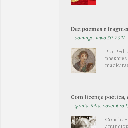
findaram 
s
apresenta
dispensa
presente
Dez poemas e fragmen
sido aut
-
domingo, maio 30, 2021
principai
Nin. Em 1
Por Pedr
se trata
passares
filha. Le
macieira
termina 
rosas, n
no prado 
um aroma 
voluptuo
Com licença poética, a
madrugad
-
quinta-feira, novembro 1
maçã ver
*** Véspe
Com lice
trazes a
anunciou