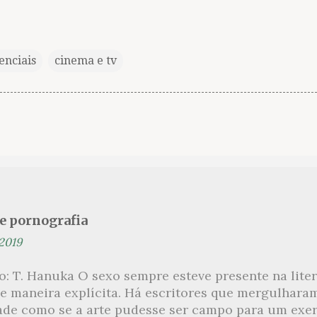
enciais
cinema e tv
se pornografia
 2019
ão: T. Hanuka O sexo sempre esteve presente na lit
e maneira explícita. Há escritores que mergulhara
ade como se a arte pudesse ser campo para um exerc