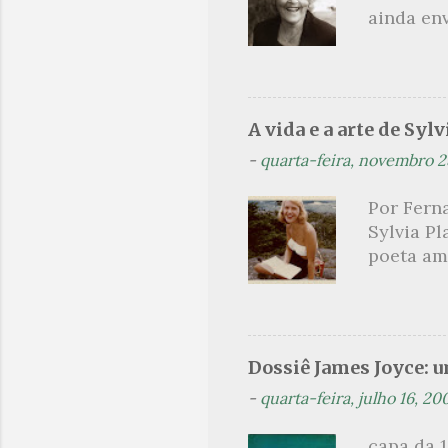
ainda en
Não sou f
não, cre
linhagens
a minha v
A vida e a arte de Sylv
maldição
-
quarta-feira, novembro 2
experiên
primário
Por Ferna
toda sua 
Sylvia Pl
na hora d
poeta am
oportunid
lendária
como mul
não era a
homens c
Dossiê James Joyce: 
Hughes. 
-
quarta-feira, julho 16, 20
aluna des
foi conv
capa da 1
temporad