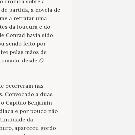
o crônica sobre a
e partida, a novela de
ume a retratar uma
tes da loucura e do
de Conrad havia sido
u sendo feito por
sive pelas mãos de
stumado, desde
O
ue ocorreram nas
es. Convocado a duas
, o Capitão Benjamin
rdíaca e por pouco não
ntinuidade da
 ouro, apareceu gordo