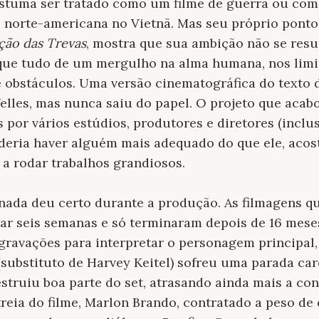
stuma ser tratado como um filme de guerra ou com
norte-americana no Vietnã. Mas seu próprio ponto d
ção das Trevas
, mostra que sua ambição não se res
 que tudo de um mergulho na alma humana, nos limi
 obstáculos. Uma versão cinematográfica do texto 
lles, mas nunca saiu do papel. O projeto que acabo
 por vários estúdios, produtores e diretores (inclu
deria haver alguém mais adequado do que ele, aco
, a rodar trabalhos grandiosos.
nada deu certo durante a produção. As filmagens q
rar seis semanas e só terminaram depois de 16 mes
gravações para interpretar o personagem principal
(substituto de Harvey Keitel) sofreu uma parada ca
truiu boa parte do set, atrasando ainda mais a co
reia do filme, Marlon Brando, contratado a peso de