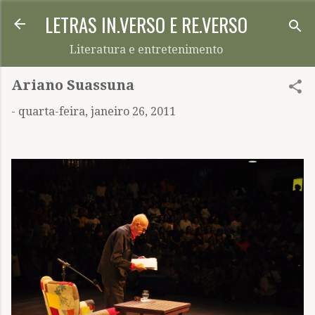
LETRAS IN.VERSO E RE.VERSO
Pular para o conteúdo principal
Literatura e entretenimento
Ariano Suassuna
-
quarta-feira, janeiro 26, 2011