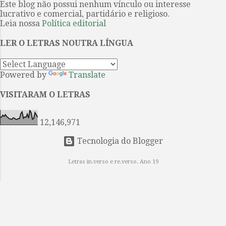
Este blog não possui nenhum vínculo ou interesse
tristes perceberá logo um certo “
lucrativo e comercial, partidário e religioso.
desnível ” quanto a arrumação
Leia nossa
Política editorial
linguística do texto. Deixe que eu
LER O LETRAS NOUTRA LÍNGUA
me explique. É que aqui linguagem
é límpida, sem certo barroquismo
que se nota no seu estilo literário, o
Powered by
Translate
que não o faz, isso deve ficar claro,
ser um menor entre os outros livros
VISITARAM O LETRAS
do conjunto da obra de Gabo. ...
12,146,971
Tecnologia do Blogger
Letras in.verso e re.verso. Ano 19