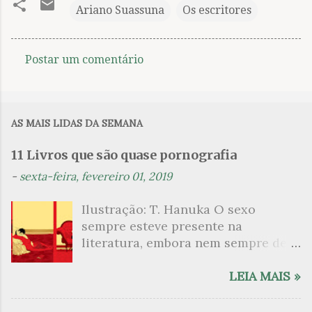
Ariano Suassuna
Os escritores
Postar um comentário
C
o
m
AS MAIS LIDAS DA SEMANA
e
n
11 Livros que são quase pornografia
t
-
sexta-feira, fevereiro 01, 2019
á
Ilustração: T. Hanuka O sexo
r
sempre esteve presente na
i
literatura, embora nem sempre de
o
maneira explícita. Há escritores
s
que mergulharam em sua própria
LEIA MAIS »
sexualidade como se a arte pudesse
ser campo para um exercício