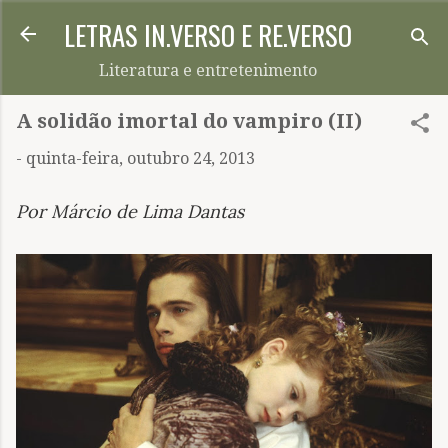
LETRAS IN.VERSO E RE.VERSO
Pular para o conteúdo principal
Literatura e entretenimento
A solidão imortal do vampiro (II)
-
quinta-feira, outubro 24, 2013
Por Márcio de Lima Dantas