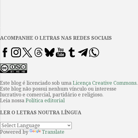
e
n
t
.
á
ACOMPANHE O LETRAS NAS REDES SOCIAIS
r
i
o
s
Este blog é licenciado sob uma
Licença Creative Commons
.
Este blog não possui nenhum vínculo ou interesse
lucrativo e comercial, partidário e religioso.
Leia nossa
Política editorial
LER O LETRAS NOUTRA LÍNGUA
Powered by
Translate