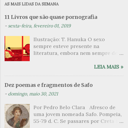
AS MAIS LIDAS DA SEMANA
e
n
11 Livros que são quase pornografia
t
-
sexta-feira, fevereiro 01, 2019
á
Ilustração: T. Hanuka O sexo
r
sempre esteve presente na
i
literatura, embora nem sempre de
o
maneira explícita. Há escritores
s
que mergulharam em sua própria
LEIA MAIS »
sexualidade como se a arte pudesse
ser campo para um exercício
Dez poemas e fragmentos de Safo
psicanalítico e findaram por revelar
-
domingo, maio 30, 2021
a partir dessa intimidade o lado
mais escuro sobre. Esta lista
Por Pedro Belo Clara Afresco de
apresenta um conjunto de livros
uma jovem nomeada Safo. Pompeia,
nos quais os escritores se
55-79 d. C. Se passares por Creta 1
desnudam, livros que dispensam o
vem ao templo sagrado, onde mais