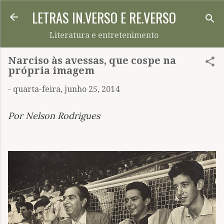
LETRAS IN.VERSO E RE.VERSO
Pular para o conteúdo principal
Literatura e entretenimento
Narciso às avessas, que cospe na
própria imagem
-
quarta-feira, junho 25, 2014
Por Nelson Rodrigues