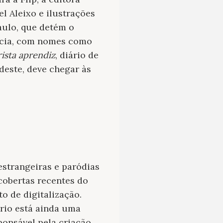
el Aleixo e ilustrações
Paulo, que detém o
ncia, com nomes como
rista aprendiz
, diário de
deste, deve chegar às
estrangeiras e paródias
cobertas recentes do
o de digitalização.
ário está ainda uma
ponsável pela criação