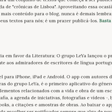
da de "crônicas de Lisboa". Aproveitando essa ocas
mais conteúdo para o blog, nunca é demais lembrar
us textos para nós; é um prazer publicá-los.
Basta
ia em favor da Literatura: O grupo LeYa lançou o pr
te aos admiradores de escritores de língua portug
l para iPhone, iPad e Android. O app com autores 
ras do grupo LeYa, é o primeiro aplicativo do gênero
elementos relacionados com a vida e obra de um escr
rafia, a agenda de iniciativas, fotografias e vídeos -
books, a citações e amostras de obras. Ao baixar o a
da escolher ser notificados sempre que algo de no