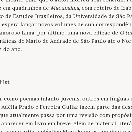
o em quadrinhos de
Macunaíma
, com roteiro de Izab
uto de Estudos Brasileiros, da Universidade de São 
, espera lançar novos volumes de sua correspondê
 Amoroso Lima; por último, uma nova edição de
O tu
áficas de Mário de Andrade de São Paulo até o Nor
m do ano.
ilst
a, como poemas infanto-juvenis, outros em línguas 
Adélia Prado e Ferreira Gullar fazem parte das des
 que atualmente passa por uma revisão com propósit
aparecer em livro em breve. Além de material liter
a com o artista plástico Mora Fuentes, amigo e res