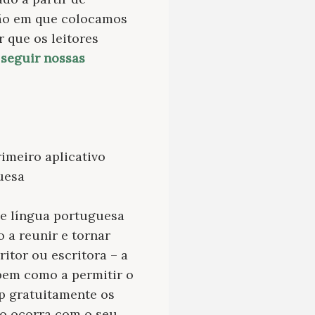
ião em que colocamos
 que os leitores
 seguir nossas
imeiro aplicativo
uesa
de língua portuguesa
 a reunir e tornar
itor ou escritora – a
, bem como a permitir o
pp gratuitamente os
vo ocorra com o seu