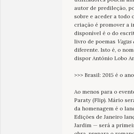
autor de predileção, 
sobre e aceder a todo o
criação é promover a i
disponível é o do escr
livro de poemas
Vagas 
diferente. Isto é, o n
dispor António Lobo An
>>> Brasil: 2015 é o a
Ao menos para o evento 
Paraty (Flip). Mário s
da homenagem é o lanç
Edições de Janeiro la
Jardim — será a primeir
obra, prepara o roman