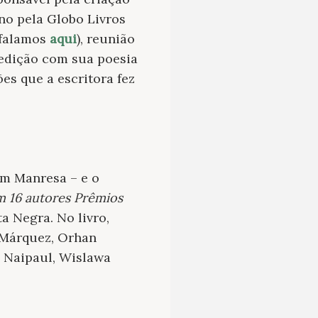
ano pela Globo Livros
. falamos
aqui
), reunião
 edição com sua poesia
s que a escritora fez
Kim Manresa – e o
m 16 autores Prêmios
a Negra. No livro,
 Márquez, Orhan
. Naipaul, Wislawa