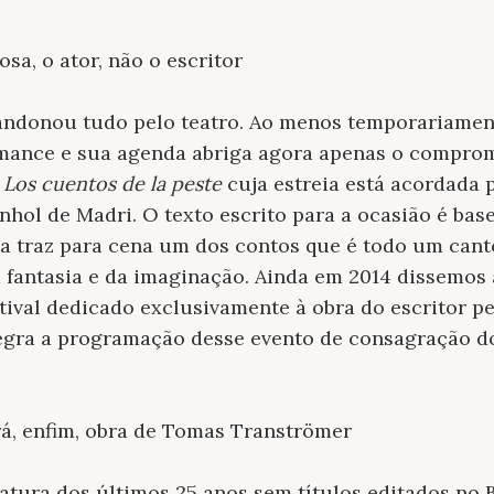
sa, o ator, não o escritor
andonou tudo pelo teatro. Ao menos temporariamen
omance e sua agenda abriga agora apenas o comprom
a
Los cuentos de la peste
cuja estreia está acordada p
nhol de Madri. O texto escrito para a ocasião é ba
sa traz para cena um dos contos que é todo um can
 fantasia e da imaginação. Ainda em 2014 dissemos 
tival dedicado exclusivamente à obra do escritor pe
egra a programação desse evento de consagração d
erá, enfim, obra de Tomas Tranströmer
atura dos últimos 25 anos sem títulos editados no B