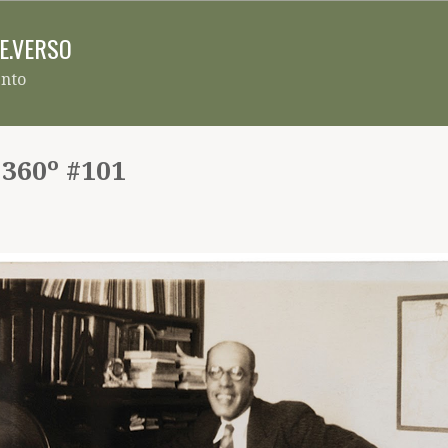
Pular para o conteúdo principal
RE.VERSO
ento
 360º #101