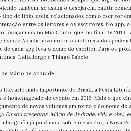
podendo também, se assim o desejarem, emitir come
 tipo de links úteis, relacionados com o escritor e
nteração entre os leitores e os escritores. No app, 
itor moçambicano Mia Couto, que, no final de 2014, 
e Lumes
. A cada novo autor, os interessados podem 
ome de cada app leva o nome do escritor. Para os pró
tunes, Lídia Jorge e Thiago Rabelo.
no de Mário de Andrade
literário mais importante do Brasil, a Festa Literá
erá o homenageado do evento em 2015. Mais o que c
amento de novos volumes em torno e do nome do au
nça
Eu sou trezentos, Mário de Andrade: vida e obra
, 
a biografia já publicada sobre o escritor; a Nova Fr
ce inédito
Café
, que o autor morreu sem concluir. Par