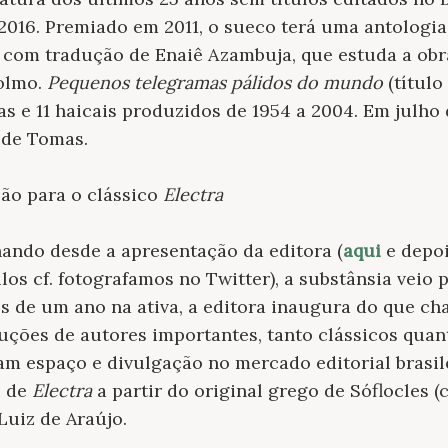
 2016. Premiado em 2011, o sueco terá uma antologi
 com tradução de Enaiê Azambuja, que estuda a obr
olmo.
Pequenos telegramas pálidos do mundo
(título
s e 11 haicais produzidos de 1954 a 2004. Em julho
 de Tomas.
ção para o clássico
Electra
ndo desde a apresentação da editora (
aqui
e depo
los cf. fotografamos no Twitter), a substânsia veio 
 de um ano na ativa, a editora inaugura do que ch
duções de autores importantes, tanto clássicos qua
m espaço e divulgação no mercado editorial brasile
o de
Electra
a partir do original grego de Sóflocles (
Luiz de Araújo.