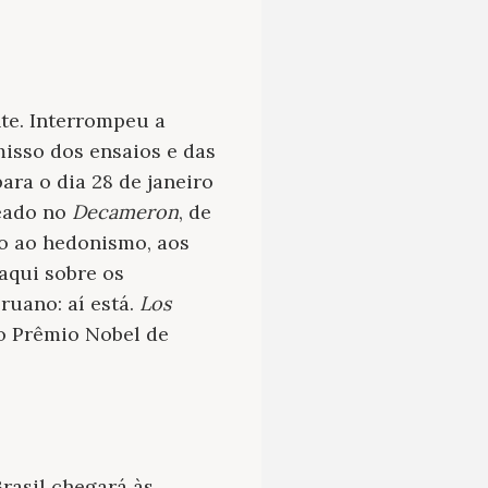
te. Interrompeu a
isso dos ensaios e das
ara o dia 28 de janeiro
seado no
Decameron
, de
to ao hedonismo, aos
aqui sobre os
ruano: aí está.
Los
o Prêmio Nobel de
rasil chegará às