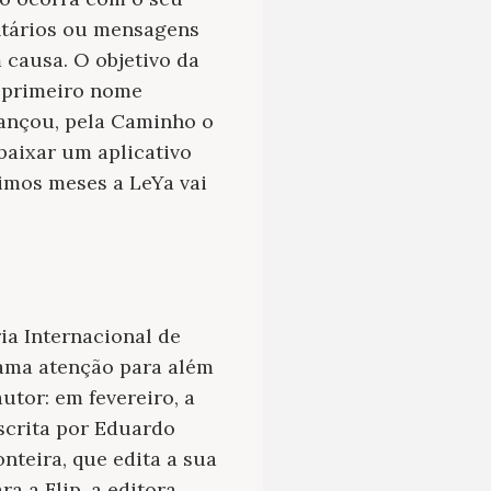
ntários ou mensagens
m causa. O objetivo da
o primeiro nome
lançou, pela Caminho o
baixar um aplicativo
ximos meses a LeYa vai
ria Internacional de
hama atenção para além
tor: em fevereiro, a
escrita por Eduardo
onteira, que edita a sua
a a Flip, a editora