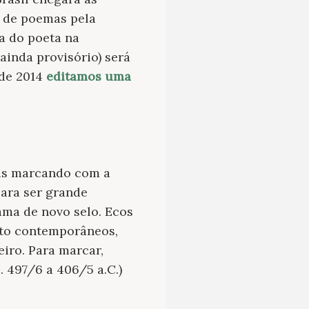
a de poemas pela
a do poeta na
 ainda provisório) será
 de 2014
editamos uma
is marcando com a
para ser grande
ama de novo selo. Ecos
nto contemporâneos,
iro. Para marcar,
c. 497/6 a 406/5 a.C.)