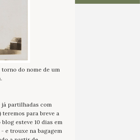
em torno do nome de um
a.
o
já partilhadas com
) teremos para breve a
 blog esteve 10 dias em
 - e trouxe na bagagem
do a partir de