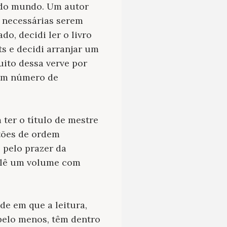
a do mundo. Um autor
a necessárias serem
o, decidi ler o livro
ts e decidi arranjar um
uito dessa verve por
sem número de
er o título de mestre
tões de ordem
 pelo prazer da
 lê um volume com
de em que a leitura,
 pelo menos, têm dentro