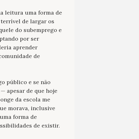
a leitura uma forma de
errível de largar os
 aquele do subemprego e
optando por ser
deria aprender
 comunidade de
o público e se não
 — apesar de que hoje
longe da escola me
que morava, inclusive
o uma forma de
ibilidades de existir.