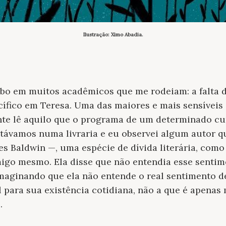
Ilustração: Ximo Abadia.
bo em muitos acadêmicos que me rodeiam: a falta d
cífico em Teresa. Uma das maiores e mais sensíveis 
ente lê aquilo que o programa de um determinado c
stávamos numa livraria e eu observei algum autor q
es Baldwin —, uma espécie de dívida literária, como
o mesmo. Ela disse que não entendia esse sentime
imaginando que ela não entende o real sentimento d
 para sua existência cotidiana, não a que é apenas
.