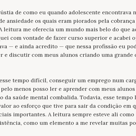
stia de como eu quando adolescente encontrava n
de ansiedade os quais eram piorados pela cobrança t
. A leitura me oferecia um mundo mais belo do que
iquei com vontade de fazer curso superior e acabei 
tava — e ainda acredito — que nessa profissão eu po
ler e discutir com meus alunos criando uma grande
 esse tempo difícil, conseguir um emprego num carg
o pelo menos posso ler e aprender com meus alunos
o da saúde mental combalida. Todavia, esse tempo 
valor ao esforço que tive para sair da condição em 
iais importantes. A leitura sempre esteve ali com
stência, como um elemento a me revelar muitas poss