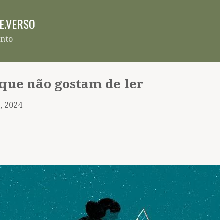
Pular para o conteúdo principal
RE.VERSO
ento
que não gostam de ler
, 2024