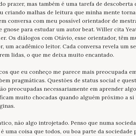
tudo prazer, mas também é uma tarefa de descobert
ou criando malhas de leitura que minha mente torn
em conversa com meu possível orientador de mestrad
e gnose para estudar um autor beat. Willer cita Yea
 ler. Os diálogos com Otávio, esse orientador, têm m
or, um acadêmico leitor. Cada conversa revela um 
erem lidas, o que me deixa muito encantado.
cos que eu conheço me parece mais preocupada em t
 bem pragmáticas. Questões de status social e ques
stão preocupadas necessariamente em aprender algo
 ficam muito chocadas quando alguém próximo a si
ginas.
ático, não algo introjetado. Penso que numa socieda
a, é uma coisa que todos, ou boa parte da sociedade