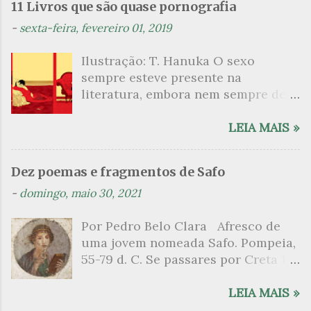
11 Livros que são quase pornografia
-
sexta-feira, fevereiro 01, 2019
Ilustração: T. Hanuka O sexo
sempre esteve presente na
literatura, embora nem sempre de
maneira explícita. Há escritores
que mergulharam em sua própria
LEIA MAIS »
sexualidade como se a arte pudesse
ser campo para um exercício
Dez poemas e fragmentos de Safo
psicanalítico e findaram por revelar
-
domingo, maio 30, 2021
a partir dessa intimidade o lado
mais escuro sobre. Esta lista
Por Pedro Belo Clara Afresco de
apresenta um conjunto de livros
uma jovem nomeada Safo. Pompeia,
nos quais os escritores se
55-79 d. C. Se passares por Creta 1
desnudam, livros que dispensam o
vem ao templo sagrado, onde mais
pudor para narrar cenas de elevado
grato é o pomar de macieiras e do
LEIA MAIS »
tom. Christine Angot, até o presente
altar sobe um perfume de incenso.
uma romancista francesa quase