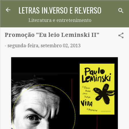
LETRAS IN.VERSO E RE.VERSO
Pular para o conteúdo principal
Literatura e entretenimento
Promoção "Eu leio Leminski II"
-
segunda-feira, setembro 02, 2013