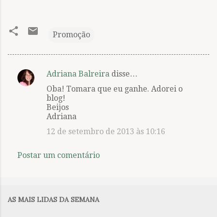
Promoção
Adriana Balreira
disse…
C
Oba! Tomara que eu ganhe. Adorei o
o
blog!
m
Beijos
Adriana
e
12 de setembro de 2013 às 10:16
n
t
Postar um comentário
á
r
i
AS MAIS LIDAS DA SEMANA
o
s