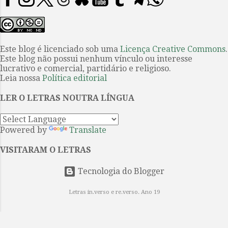
natureza linguística dual: a Ilíada e
bem-colocada socialmente que se
a Odisseia são, ao mesmo tempo,
dedicava à importação de carnes e
canto e memória, invocação do
queijos europeus, publicou seu
presente e uma evocação do
primeiro conto...
passado. Captam a história —
Este blog é licenciado sob uma
Licença Creative Commons
.
Este blog não possui nenhum vínculo ou interesse
mítica, mitológica e fundacional —
lucrativo e comercial, partidário e religioso.
por meio da sequência narrativa,
Leia nossa
Política editorial
interrompida por epítetos e
fórmulas que reiteram a posição e a
LER O LETRAS NOUTRA LÍNGUA
função de cada personagem e de
cada intercâmbio ritual. Aquiles é
Powered by
Translate
“o de pés velozes”, Odisseu é
“ardiloso”. O primeiro é treinado
VISITARAM O LETRAS
para a guerra e a glória; o segundo,
para a estratégia e a retórica.
Tecnologia do Blogger
Ambos lutam em ...
Letras in.verso e re.verso. Ano 19