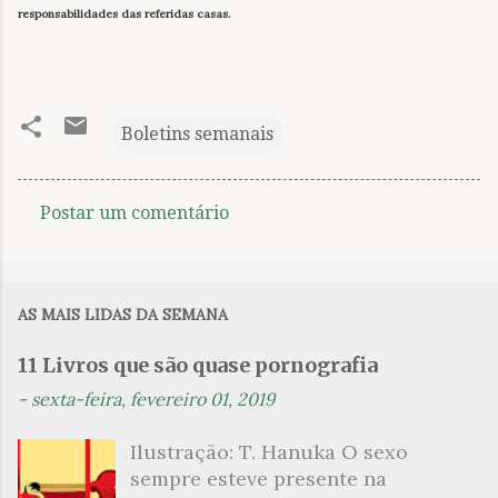
responsabilidades das referidas casas.
Boletins semanais
Postar um comentário
C
o
m
AS MAIS LIDAS DA SEMANA
e
n
11 Livros que são quase pornografia
t
-
sexta-feira, fevereiro 01, 2019
á
Ilustração: T. Hanuka O sexo
r
sempre esteve presente na
i