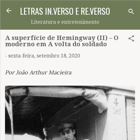
LETRAS IN.VERSO E RE.VERSO
Pular para o conteúdo principal
Literatura e entretenimento
A superfície de Hemingway (II) – O
moderno em A volta do soldado
-
sexta-feira, setembro 18, 2020
Por João Arthur Macieira