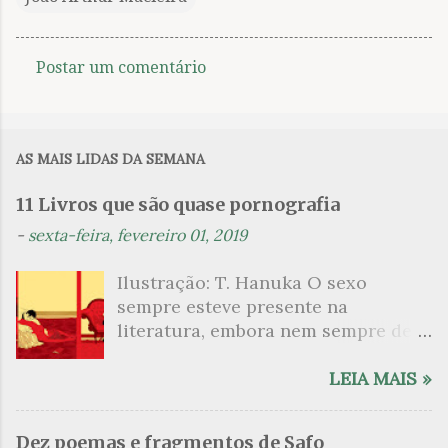
Postar um comentário
C
o
m
AS MAIS LIDAS DA SEMANA
e
n
11 Livros que são quase pornografia
t
-
sexta-feira, fevereiro 01, 2019
á
Ilustração: T. Hanuka O sexo
r
sempre esteve presente na
i
literatura, embora nem sempre de
o
maneira explícita. Há escritores
s
que mergulharam em sua própria
LEIA MAIS »
sexualidade como se a arte pudesse
ser campo para um exercício
Dez poemas e fragmentos de Safo