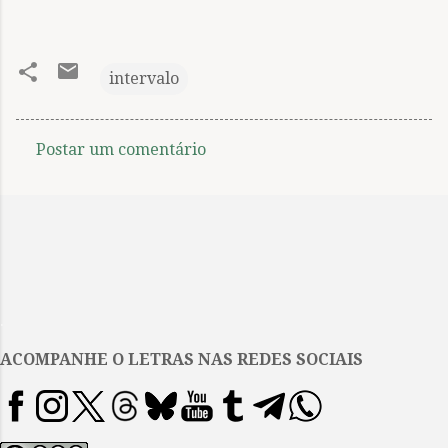
intervalo
Postar um comentário
C
o
m
e
n
t
.
á
ACOMPANHE O LETRAS NAS REDES SOCIAIS
r
i
o