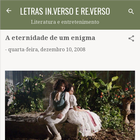
LETRAS IN.VERSO E RE.VERSO
Pular para o conteúdo principal
Literatura e entretenimento
A eternidade de um enigma
-
quarta-feira, dezembro 10, 2008