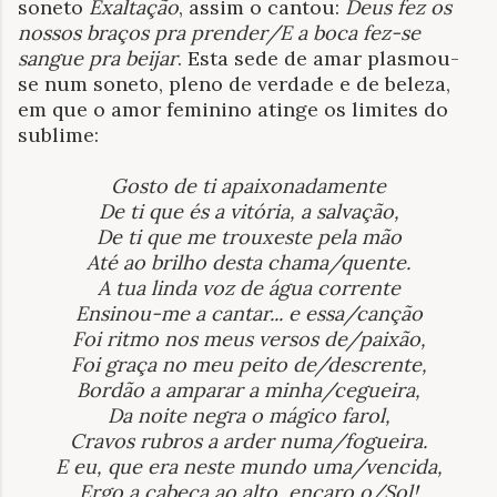
soneto
Exaltação
, assim o cantou:
Deus fez os
nossos braços pra prender/E a boca fez-se
sangue pra beijar
. Esta sede de amar plasmou-
se num soneto, pleno de verdade e de beleza,
em que o amor feminino atinge os limites do
sublime:
Gosto de ti apaixonadamente
De ti que és a vitória, a salvação,
De ti que me trouxeste pela mão
Até ao brilho desta chama/quente.
A tua linda voz de água corrente
Ensinou-me a cantar... e essa/canção
Foi ritmo nos meus versos de/paixão,
Foi graça no meu peito de/descrente,
Bordão a amparar a minha/cegueira,
Da noite negra o mágico farol,
Cravos rubros a arder numa/fogueira.
E eu, que era neste mundo uma/vencida,
Ergo a cabeça ao alto, encaro o/Sol!