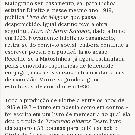
Malogrado seu casamento, vai para Lisboa
estudar Direito e, nesse mesmo ano, 1919,
publica
Livro de Mágoas
, que passa
despercebido. Igual destino teve a obra
seguinte,
Livro de Soror Saudade
, dado a lume
em 1923. Novamente infeliz no casamento,
retira-se do convívio social, embora continue a
escrever poesia e a publicá-la ao acaso.
Recolhe-se a Matosinhos, já agora estimulada
pelas renovadas esperanças de felicidade
conjugal, mas seus versos entram a dar sinais
de exaustão. Morre, segundo alguns
estudiosos, de suicídio, em 1930.
Toda a produção de Florbela entre os anos de
1915 e 1917 – tanto em poesia como em contos –
foi escrita em um livro de mercearia ao qual ela
deu o título de
Trocando olhares
. Deste livro
ela separou 33 poemas para publicar sob o
título de
O livro d’ele
, o que não aconteceria.