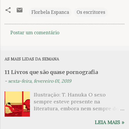
Florbela Espanca
Os escritores
Postar um comentário
C
o
m
AS MAIS LIDAS DA SEMANA
e
n
11 Livros que são quase pornografia
t
-
sexta-feira, fevereiro 01, 2019
á
Ilustração: T. Hanuka O sexo
r
sempre esteve presente na
i
literatura, embora nem sempre de
o
maneira explícita. Há escritores
s
que mergulharam em sua própria
LEIA MAIS »