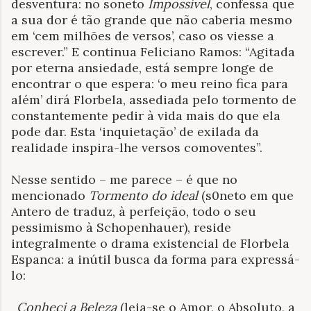
desventura: no soneto
Impossível
, confessa que
a sua dor é tão grande que não caberia mesmo
em ‘cem milhões de versos’, caso os viesse a
escrever.” E continua Feliciano Ramos: “Agitada
por eterna ansiedade, está sempre longe de
encontrar o que espera: ‘o meu reino fica para
além’ dirá Florbela, assediada pelo tormento de
constantemente pedir à vida mais do que ela
pode dar. Esta ‘inquietação’ de exilada da
realidade inspira-lhe versos comoventes”.
Nesse sentido – me parece – é que no
mencionado
Tormento do ideal
(s0neto em que
Antero de traduz, à perfeição, todo o seu
pessimismo à Schopenhauer), reside
integralmente o drama existencial de Florbela
Espanca: a inútil busca da forma para expressá-
lo:
Conheci a Beleza
(leia-se o Amor, o Absoluto, a