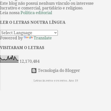
Este blog não possui nenhum vínculo ou interesse
John Steinbeck . Eles são uma dupla
...
lucrativo e comercial, partidário e religioso.
improvável: George é “pequeno e
Leia nossa
Política editorial
rápido, de cara fechada, com olhos
inquietos e traços marcados,
LER O LETRAS NOUTRA LÍNGUA
fortes”; e Lennie é seu oposto, um
sujeito enorme com a mente de
Powered by
Translate
uma criança. Entretanto, de certa
maneira, eles construíram uma
VISITARAM O LETRAS
família, juntos, apesar da solidão e
da alienação. Trabalhadores braçais
12,170,484
dos camp...
Tecnologia do Blogger
Letras in.verso e re.verso. Ano 19