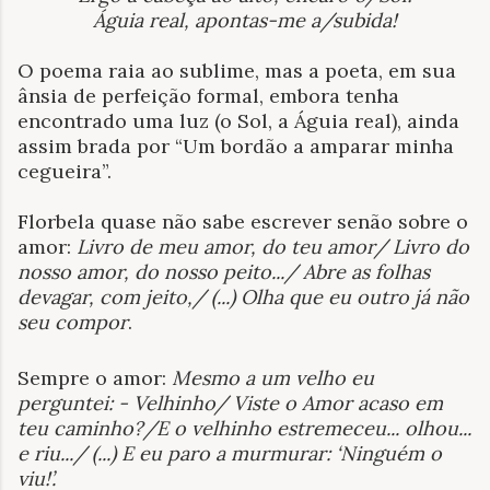
Águia real, apontas-me a/subida!
O poema raia ao sublime, mas a poeta, em sua
ânsia de perfeição formal, embora tenha
encontrado uma luz (o Sol, a Águia real), ainda
assim brada por “Um bordão a amparar minha
cegueira”.
Florbela quase não sabe escrever senão sobre o
amor:
Livro de meu amor, do teu amor/ Livro do
nosso amor, do nosso peito.../ Abre as folhas
devagar, com jeito,/ (...) Olha que eu outro já não
seu compor
.
Sempre o amor:
Mesmo a um velho eu
perguntei: - Velhinho/ Viste o Amor acaso em
teu caminho?/E o velhinho estremeceu... olhou...
e riu.../ (...) E eu paro a murmurar: ‘Ninguém o
viu!’.