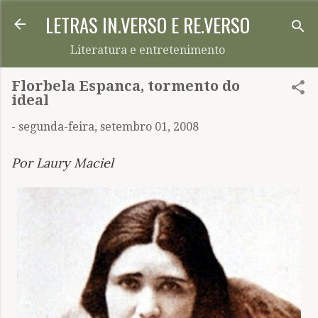
LETRAS IN.VERSO E RE.VERSO
Pular para o conteúdo principal
Literatura e entretenimento
Florbela Espanca, tormento do
ideal
-
segunda-feira, setembro 01, 2008
Por Laury Maciel