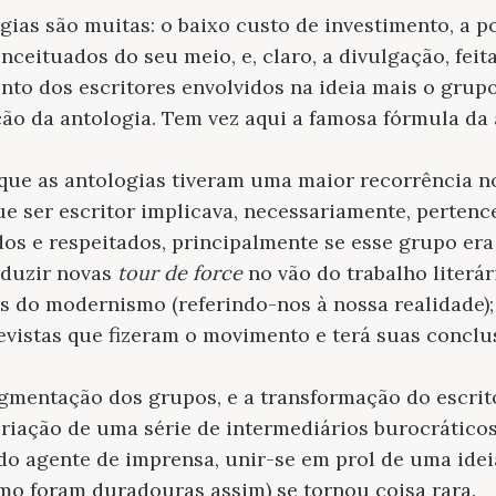
gias são muitas: o baixo custo de investimento, a po
ceituados do seu meio, e, claro, a divulgação, fei
nto dos escritores envolvidos na ideia mais o grupo
ão da antologia. Tem vez aqui a famosa fórmula da a
que as antologias tiveram uma maior recorrência 
e ser escritor implicava, necessariamente, pertenc
dos e respeitados, principalmente se esse grupo e
oduzir novas
tour de force
no vão do trabalho literár
s do modernismo (referindo-nos à nossa realidade); 
evistas que fizeram o movimento e terá suas conclu
agmentação dos grupos, e a transformação do escri
riação de uma série de intermediários burocráticos,
 do agente de imprensa, unir-se em prol de uma ide
mo foram duradouras assim) se tornou coisa rara.