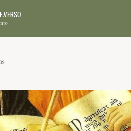
Pular para o conteúdo principal
RE.VERSO
ento
009