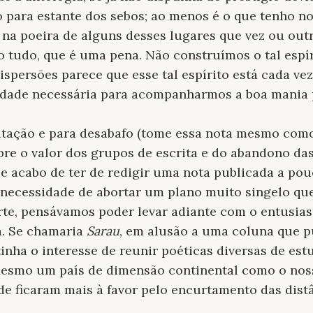
 para estante dos sebos; ao menos é o que tenho n
a poeira de alguns desses lugares que vez ou outra
o tudo, que é uma pena. Não construímos o tal espír
spersões parece que esse tal espírito está cada ve
idade necessária para acompanharmos a boa mania 
atação e para desabafo (tome essa nota mesmo como
bre o valor dos grupos de escrita e do abandono da
ue acabo de ter de redigir uma nota publicada a po
 necessidade de abortar um plano muito singelo qu
arte, pensávamos poder levar adiante com o entusi
a. Se chamaria
Sarau
, em alusão a uma coluna que p
tinha o interesse de reunir poéticas diversas de es
 Mesmo um país de dimensão continental como o noss
ade ficaram mais à favor pelo encurtamento das dist