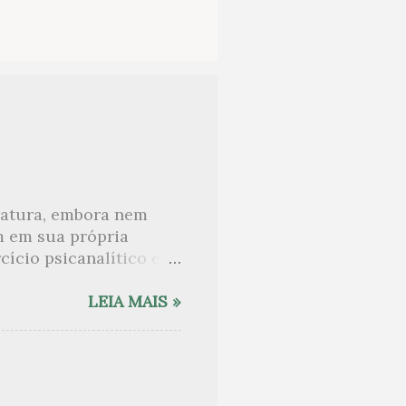
eratura, embora nem
m em sua própria
ício psicanalítico e
curo sobre. Esta lista
desnudam, livros que
LEIA MAIS »
ne Angot, até o
rasil embora tenha
sido lida como uma das
e nomes como o de Anaïs