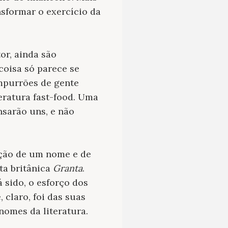
nsformar o exercício da
or, ainda são
coisa só parece se
empurrões de gente
eratura fast-food. Uma
nsarão uns, e não
moção de um nome e de
ta britânica
Granta
.
á sido, o esforço dos
 claro, foi das suas
nomes da literatura.