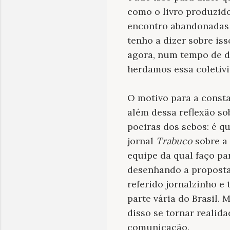
como o livro produzido
encontro abandonadas n
tenho a dizer sobre iss
agora, num tempo de di
herdamos essa coletiv
O motivo para a const
além dessa reflexão so
poeiras dos sebos: é q
jornal
Trabuco
sobre a
equipe da qual faço p
desenhando a propost
referido jornalzinho e 
parte vária do Brasil.
disso se tornar realid
comunicação.