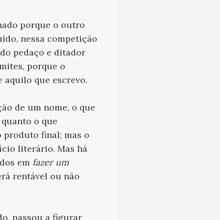
chado porque o outro
buído, nessa competição
 do pedaço e ditador
mites, porque o
e aquilo que escrevo.
ução de um nome, o que
 quanto o que
o produto final; mas o
ício literário. Mas há
sados em
fazer um
erá rentável ou não
do, passou a figurar