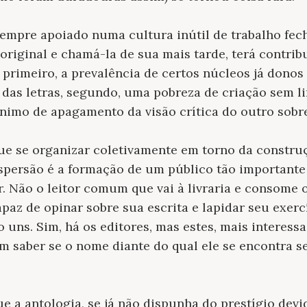
s sempre apoiado numa cultura inútil de trabalho fe
 original e chamá-la de sua mais tarde, terá contri
, primeiro, a prevalência de certos núcleos já donos
das letras, segundo, uma pobreza de criação sem li
ônimo de apagamento da visão crítica do outro sobr
 que se organizar coletivamente em torno da constr
ispersão é a formação de um público tão importante
r. Não o leitor comum que vai à livraria e consome 
capaz de opinar sobre sua escrita e lapidar seu exerc
o uns. Sim, há os editores, mas estes, mais interes
m saber se o nome diante do qual ele se encontra s
e a antologia, se já não dispunha do prestígio devi