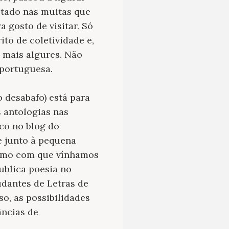
otado nas muitas que
 gosto de visitar. Só
ito de coletividade e,
z mais algures. Não
portuguesa.
 desabafo) está para
s antologias nas
uco no blog do
e junto à pequena
asmo com que vínhamos
ublica poesia no
tudantes de Letras de
o, as possibilidades
âncias de