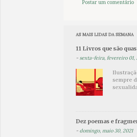
Postar um comentário
C
o
m
e
AS MAIS LIDAS DA SEMANA
n
11 Livros que são qua
t
-
sexta-feira, fevereiro 01,
á
r
Ilustraç
i
sempre d
o
sexualid
findaram 
s
apresenta
dispensa
presente
Dez poemas e fragmen
sido aut
-
domingo, maio 30, 2021
principai