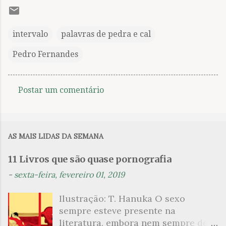
intervalo
palavras de pedra e cal
Pedro Fernandes
Postar um comentário
C
o
m
AS MAIS LIDAS DA SEMANA
e
n
11 Livros que são quase pornografia
t
-
sexta-feira, fevereiro 01, 2019
á
Ilustração: T. Hanuka O sexo
r
sempre esteve presente na
i
literatura, embora nem sempre de