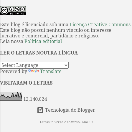
a Odisseia são, ao mesmo tempo,
dedicava à importação de carnes e
canto e memória, invocação do
queijos europeus, publicou seu
presente e uma evocação do
primeiro conto...
passado. Captam a história —
Este blog é licenciado sob uma
Licença Creative Commons
.
Este blog não possui nenhum vínculo ou interesse
mítica, mitológica e fundacional —
lucrativo e comercial, partidário e religioso.
por meio da sequência narrativa,
Leia nossa
Política editorial
interrompida por epítetos e
fórmulas que reiteram a posição e a
LER O LETRAS NOUTRA LÍNGUA
função de cada personagem e de
cada intercâmbio ritual. Aquiles é
Powered by
Translate
“o de pés velozes”, Odisseu é
“ardiloso”. O primeiro é treinado
VISITARAM O LETRAS
para a guerra e a glória; o segundo,
para a estratégia e a retórica.
12,140,624
Ambos lutam em ...
Tecnologia do Blogger
Letras in.verso e re.verso. Ano 19