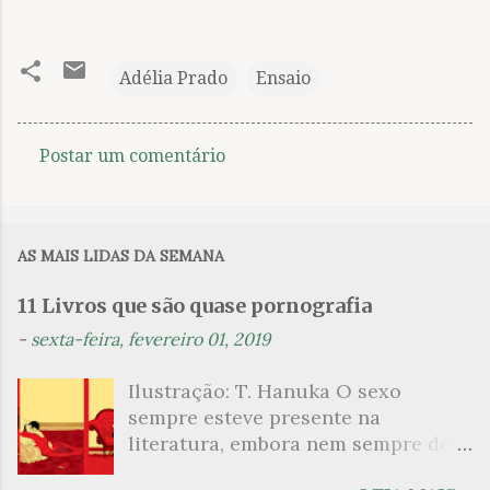
Adélia Prado
Ensaio
Postar um comentário
C
o
m
AS MAIS LIDAS DA SEMANA
e
n
11 Livros que são quase pornografia
t
-
sexta-feira, fevereiro 01, 2019
á
Ilustração: T. Hanuka O sexo
r
sempre esteve presente na
i
literatura, embora nem sempre de
o
maneira explícita. Há escritores
s