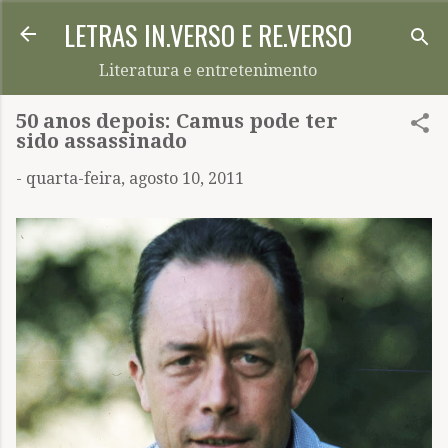
LETRAS IN.VERSO E RE.VERSO
Pular para o conteúdo principal
Literatura e entretenimento
50 anos depois: Camus pode ter
sido assassinado
-
quarta-feira, agosto 10, 2011