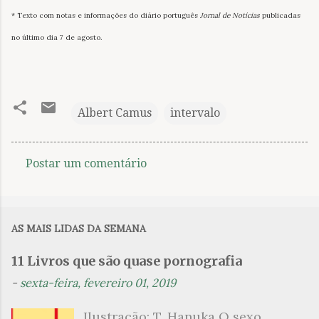
* Texto com notas e informações do diário português
Jornal de Notícias
publicadas
no último dia 7 de agosto.
Albert Camus
intervalo
Postar um comentário
C
o
m
AS MAIS LIDAS DA SEMANA
e
n
11 Livros que são quase pornografia
t
-
sexta-feira, fevereiro 01, 2019
á
Ilustração: T. Hanuka O sexo
r