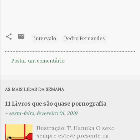
intervalo
Pedro Fernandes
Postar um comentário
C
o
m
AS MAIS LIDAS DA SEMANA
e
n
11 Livros que são quase pornografia
t
-
sexta-feira, fevereiro 01, 2019
á
Ilustração: T. Hanuka O sexo
r
sempre esteve presente na
i