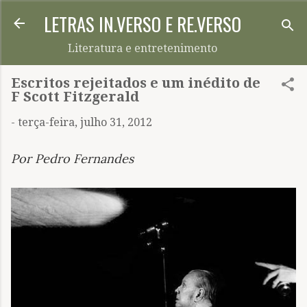
LETRAS IN.VERSO E RE.VERSO
Pular para o conteúdo principal
Literatura e entretenimento
Escritos rejeitados e um inédito de
F Scott Fitzgerald
-
terça-feira, julho 31, 2012
Por Pedro Fernandes