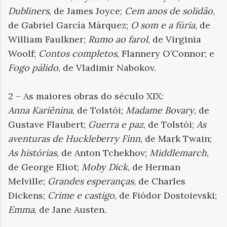
Dubliners
, de James Joyce;
Cem anos de solidão
,
de Gabriel García Márquez;
O som e a fúria
, de
William Faulkner;
Rumo ao farol
, de Virginia
Woolf;
Contos completos
, Flannery O’Connor; e
Fogo pálido
, de Vladimir Nabokov.
2 – As maiores obras do século XIX:
Anna Kariênina
, de Tolstói;
Madame Bovary
, de
Gustave Flaubert;
Guerra e paz
, de Tolstói;
As
aventuras de Huckleberry Finn
, de Mark Twain;
As histórias
, de Anton Tchekhov;
Middlemarch
,
de George Eliot;
Moby Dick
, de Herman
Melville;
Grandes esperanças
, de Charles
Dickens;
Crime e castigo
, de Fiódor Dostoievski;
Emma
, de Jane Austen.