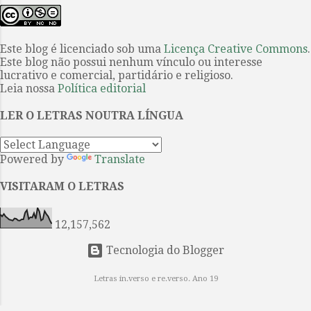
para os leitores. Investimento da
Rowland V. Lee (1937). “Cottage
editora Hedra acompanha o
Philomel” é um conto de O mistério
anúncio da organização da Festa
de Listerdale . O filme o primeiro
Este blog é licenciado sob uma
Licença Creative Commons
.
Literária Internacional de Paraty
sobre uma obra de Agatha Christie
Este blog não possui nenhum vínculo ou interesse
(Flip) de que a poeta paulista é a
a ser produzido int...
lucrativo e comercial, partidário e religioso.
homenageada na edição do evento
Leia nossa
Política editorial
de 2026. Projeto tem fixação dos
LER O LETRAS NOUTRA LÍNGUA
textos por Ieda Lebensztayin . 1. A
poesia breve e densa de Orides
Fontela coincide com a sua obra,
Powered by
Translate
constituída por apenas cinco livros
avessos aos modismos de seu
VISITARAM O LETRAS
tempo e por isso entre os mais
singulares da poesia brasileira do
12,157,562
século XX. Quando se mudou...
Tecnologia do Blogger
Letras in.verso e re.verso. Ano 19