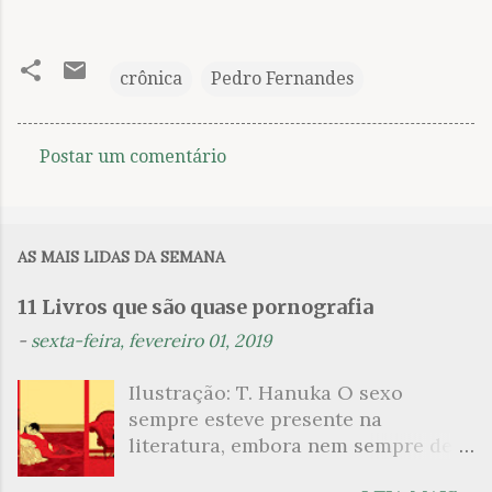
crônica
Pedro Fernandes
Postar um comentário
C
o
m
AS MAIS LIDAS DA SEMANA
e
n
11 Livros que são quase pornografia
t
-
sexta-feira, fevereiro 01, 2019
á
Ilustração: T. Hanuka O sexo
r
sempre esteve presente na
i
literatura, embora nem sempre de
o
maneira explícita. Há escritores
s