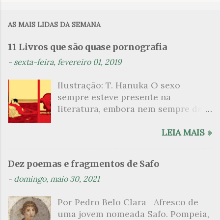
AS MAIS LIDAS DA SEMANA
11 Livros que são quase pornografia
-
sexta-feira, fevereiro 01, 2019
Ilustração: T. Hanuka O sexo
sempre esteve presente na
literatura, embora nem sempre de
maneira explícita. Há escritores
que mergulharam em sua própria
LEIA MAIS »
sexualidade como se a arte pudesse
ser campo para um exercício
Dez poemas e fragmentos de Safo
psicanalítico e findaram por revelar
-
domingo, maio 30, 2021
a partir dessa intimidade o lado
mais escuro sobre. Esta lista
Por Pedro Belo Clara Afresco de
apresenta um conjunto de livros
uma jovem nomeada Safo. Pompeia,
nos quais os escritores se