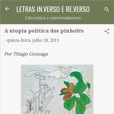
LETRAS IN.VERSO E RE.VERSO
Pular para o conteúdo principal
Literatura e entretenimento
A utopia política dos pinholés
-
quinta-feira, julho 18, 2013
Por Thiago Gonzaga