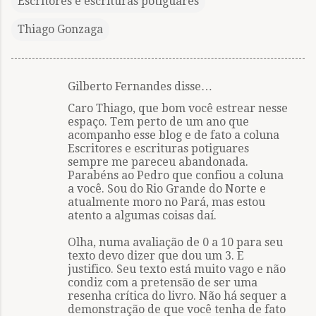
Escritores e escrituras potiguares
Thiago Gonzaga
Gilberto Fernandes disse…
C
Caro Thiago, que bom você estrear nesse
o
espaço. Tem perto de um ano que
m
acompanho esse blog e de fato a coluna
Escritores e escrituras potiguares
e
sempre me pareceu abandonada.
n
Parabéns ao Pedro que confiou a coluna
a você. Sou do Rio Grande do Norte e
t
atualmente moro no Pará, mas estou
á
atento a algumas coisas daí.
r
Olha, numa avaliação de 0 a 10 para seu
i
texto devo dizer que dou um 3. E
justifico. Seu texto está muito vago e não
o
condiz com a pretensão de ser uma
s
resenha crítica do livro. Não há sequer a
demonstração de que você tenha de fato