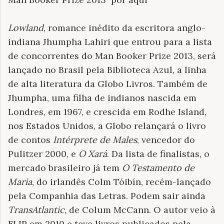
Lowland
, romance inédito da escritora anglo-
indiana Jhumpha Lahiri que entrou para a lista
de concorrentes do Man Booker Prize 2013, será
lançado no Brasil pela Biblioteca Azul, a linha
de alta literatura da Globo Livros. Também de
Jhumpha, uma filha de indianos nascida em
Londres, em 1967, e crescida em Rodhe Island,
nos Estados Unidos, a Globo relançará o livro
de contos
Intérprete de Males
, vencedor do
Pulitzer 2000, e
O Xará
. Da lista de finalistas, o
mercado brasileiro já tem
O Testamento de
Maria
, do irlandês Colm Tóibín, recém-lançado
pela Companhia das Letras. Podem sair ainda
TransAtlantic
, de Colum McCann. O autor veio à
FLIP em 2010 e teve livros publicados pela