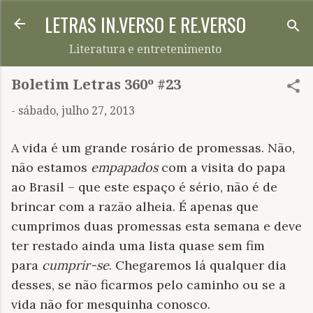
LETRAS IN.VERSO E RE.VERSO
Pular para o conteúdo principal
Literatura e entretenimento
Boletim Letras 360º #23
-
sábado, julho 27, 2013
A vida é um grande rosário de promessas. Não,
não estamos
empapados
com a visita do papa
ao Brasil – que este espaço é sério, não é de
brincar com a razão alheia. É apenas que
cumprimos duas promessas esta semana e deve
ter restado ainda uma lista quase sem fim
para
cumprir-se
. Chegaremos lá qualquer dia
desses, se não ficarmos pelo caminho ou se a
vida não for mesquinha conosco.