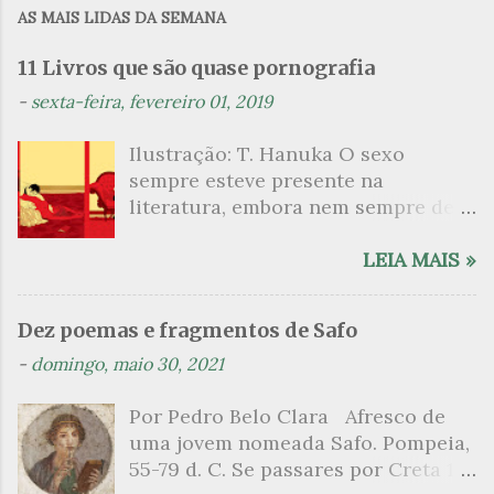
m
AS MAIS LIDAS DA SEMANA
e
n
11 Livros que são quase pornografia
t
-
sexta-feira, fevereiro 01, 2019
á
Ilustração: T. Hanuka O sexo
r
sempre esteve presente na
i
literatura, embora nem sempre de
o
maneira explícita. Há escritores
s
que mergulharam em sua própria
LEIA MAIS »
sexualidade como se a arte pudesse
ser campo para um exercício
Dez poemas e fragmentos de Safo
psicanalítico e findaram por revelar
-
domingo, maio 30, 2021
a partir dessa intimidade o lado
mais escuro sobre. Esta lista
Por Pedro Belo Clara Afresco de
apresenta um conjunto de livros
uma jovem nomeada Safo. Pompeia,
nos quais os escritores se
55-79 d. C. Se passares por Creta 1
desnudam, livros que dispensam o