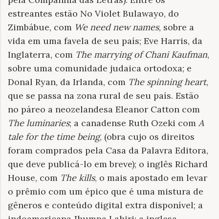
estreantes estão No Violet Bulawayo, do
Zimbábue, com
We need new names
, sobre a
vida em uma favela de seu país; Eve Harris, da
Inglaterra, com
The marrying of Chani Kaufman
,
sobre uma comunidade judaica ortodoxa; e
Donal Ryan, da Irlanda, com
The spinning heart
,
que se passa na zona rural de seu país. Estão
no páreo a neozelandesa Eleanor Catton com
The luminaries
; a canadense Ruth Ozeki com
A
tale for the time being
, (obra cujo os direitos
foram comprados pela Casa da Palavra Editora,
que deve publicá-lo em breve); o inglês Richard
House, com
The kills
, o mais apostado em levar
o prêmio com um épico que é uma mistura de
gêneros e conteúdo digital extra disponível; a
indoamericana Jhumpa Lahiri; a inglesa