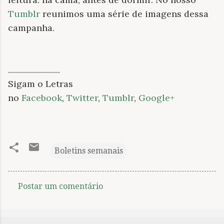
Tumblr
reunimos uma série de imagens dessa
campanha.
..........................
Sigam o Letras
no
Facebook
,
Twitter
,
Tumblr
,
Google+
Boletins semanais
Postar um comentário
C
o