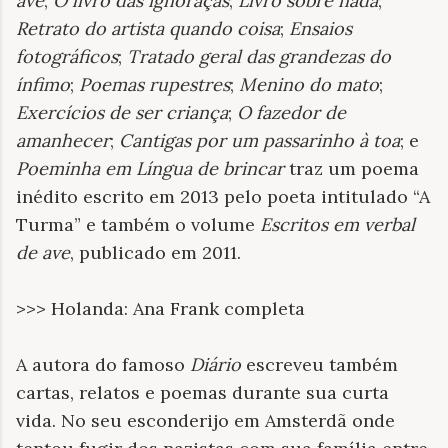
ave
;
O livro das ignorãças
;
Livro sobre nada
;
Retrato do artista quando coisa
;
Ensaios
fotográficos
;
Tratado geral das grandezas do
ínfimo
;
Poemas rupestres
;
Menino do mato
;
Exercícios de ser criança
;
O fazedor de
amanhecer
;
Cantigas por um passarinho à toa
; e
Poeminha em Língua de brincar
traz um poema
inédito escrito em 2013 pelo poeta intitulado “A
Turma” e também o volume
Escritos em verbal
de ave
, publicado em 2011.
>>> Holanda: Ana Frank completa
A autora do famoso
Diário
escreveu também
cartas, relatos e poemas durante sua curta
vida. No seu esconderijo em Amsterdã onde