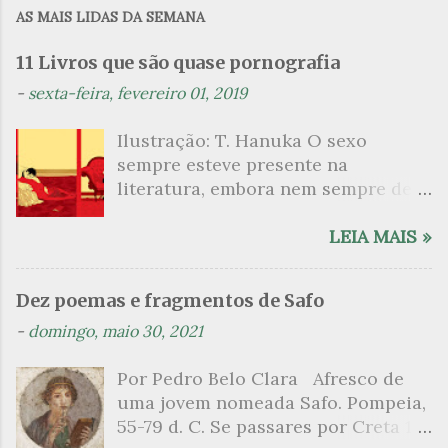
m
AS MAIS LIDAS DA SEMANA
e
n
11 Livros que são quase pornografia
t
-
sexta-feira, fevereiro 01, 2019
á
Ilustração: T. Hanuka O sexo
r
sempre esteve presente na
i
literatura, embora nem sempre de
o
maneira explícita. Há escritores
s
que mergulharam em sua própria
LEIA MAIS »
sexualidade como se a arte pudesse
ser campo para um exercício
Dez poemas e fragmentos de Safo
psicanalítico e findaram por revelar
-
domingo, maio 30, 2021
a partir dessa intimidade o lado
mais escuro sobre. Esta lista
Por Pedro Belo Clara Afresco de
apresenta um conjunto de livros
uma jovem nomeada Safo. Pompeia,
nos quais os escritores se
55-79 d. C. Se passares por Creta 1
desnudam, livros que dispensam o