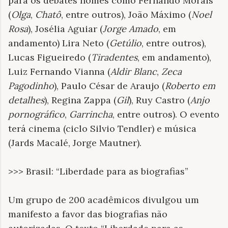
para os debates nomes como Fernando Morais
(
Olga
,
Chatô
, entre outros), João Máximo (
Noel
Rosa
), Josélia Aguiar (
Jorge Amado
, em
andamento) Lira Neto (
Getúlio
, entre outros),
Lucas Figueiredo (
Tiradentes
, em andamento),
Luiz Fernando Vianna (
Aldir Blanc
,
Zeca
Pagodinho
), Paulo César de Araujo (
Roberto em
detalhes
), Regina Zappa (
Gil
), Ruy Castro (
Anjo
pornográfico
,
Garrincha
, entre outros). O evento
terá cinema (ciclo Silvio Tendler) e música
(Jards Macalé, Jorge Mautner).
>>> Brasil: “Liberdade para as biografias”
Um grupo de 200 acadêmicos divulgou um
manifesto a favor das biografias não