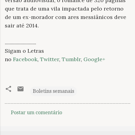
versão audiovisual, o romance de 320 páginas
que trata de uma vila impactada pelo retorno
de um ex-morador com ares messiânicos deve
sair até 2014.
..........................
Sigam o Letras
no
Facebook
,
Twitter
,
Tumblr
,
Google+
Boletins semanais
Postar um comentário
C
o