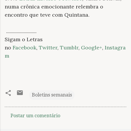
numa crônica emocionante relembra o
encontro que teve com Quintana.
..........................
Sigam o Letras
no
Facebook
,
Twitter
,
Tumblr
,
Google+
,
Instagra
m
Boletins semanais
Postar um comentário
C
o