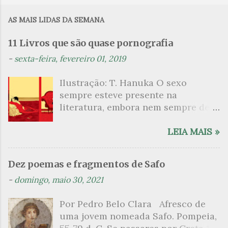
m
AS MAIS LIDAS DA SEMANA
e
n
11 Livros que são quase pornografia
t
-
sexta-feira, fevereiro 01, 2019
á
Ilustração: T. Hanuka O sexo
r
sempre esteve presente na
i
literatura, embora nem sempre de
o
maneira explícita. Há escritores
s
que mergulharam em sua própria
LEIA MAIS »
sexualidade como se a arte pudesse
ser campo para um exercício
Dez poemas e fragmentos de Safo
psicanalítico e findaram por revelar
-
domingo, maio 30, 2021
a partir dessa intimidade o lado
mais escuro sobre. Esta lista
Por Pedro Belo Clara Afresco de
apresenta um conjunto de livros
uma jovem nomeada Safo. Pompeia,
nos quais os escritores se