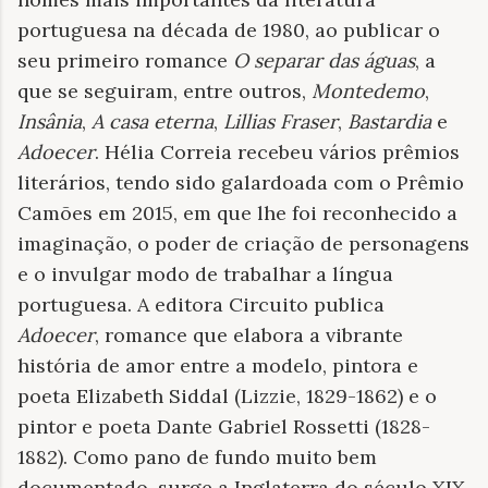
portuguesa na década de 1980, ao publicar o
seu primeiro romance
O separar das águas
, a
que se seguiram, entre outros,
Montedemo
,
Insânia
,
A casa eterna
,
Lillias Fraser
,
Bastardia
e
Adoecer
. Hélia Correia recebeu vários prêmios
literários, tendo sido galardoada com o Prêmio
Camões em 2015, em que lhe foi reconhecido a
imaginação, o poder de criação de personagens
e o invulgar modo de trabalhar a língua
portuguesa. A editora Circuito publica
Adoecer
, romance que elabora a vibrante
história de amor entre a modelo, pintora e
poeta Elizabeth Siddal (Lizzie, 1829-1862) e o
pintor e poeta Dante Gabriel Rossetti (1828-
1882). Como pano de fundo muito bem
documentado, surge a Inglaterra do século XIX,