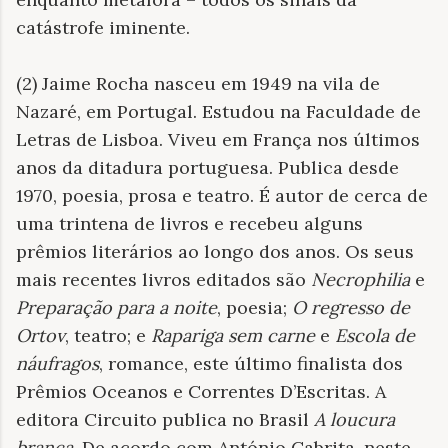
catástrofe iminente.
(2) Jaime Rocha nasceu em 1949 na vila de
Nazaré, em Portugal. Estudou na Faculdade de
Letras de Lisboa. Viveu em França nos últimos
anos da ditadura portuguesa. Publica desde
1970, poesia, prosa e teatro. É autor de cerca de
uma trintena de livros e recebeu alguns
prêmios literários ao longo dos anos. Os seus
mais recentes livros editados são
Necrophilia
e
Preparação para a noite
, poesia;
O regresso de
Ortov
, teatro; e
Rapariga sem carne
e
Escola de
náufragos
, romance, este último finalista dos
Prêmios Oceanos e Correntes D’Escritas. A
editora Circuito publica no Brasil
A loucura
branca
. De acordo com António Cabrita, neste