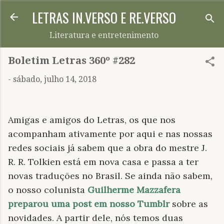
LETRAS IN.VERSO E RE.VERSO
Pular para o conteúdo principal
Literatura e entretenimento
Boletim Letras 360º #282
-
sábado, julho 14, 2018
Amigas e amigos do Letras, os que nos
acompanham ativamente por aqui e nas nossas
redes sociais já sabem que a obra do mestre J.
R. R. Tolkien está em nova casa e passa a ter
novas traduções no Brasil. Se ainda não sabem,
o nosso colunista
Guilherme Mazzafera
preparou uma post em nosso Tumblr
sobre as
novidades. A partir dele, nós temos duas