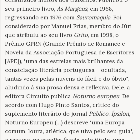
seu primeiro livro,
As Margens
, em 1968,
regressando em 1976 com
Sauromaquia
. Foi
considerado por Manuel Frias, membro do Júri
que atribuiu ao seu livro
Grito
, em 1998, o
Prêmio GPRN (Grande Prêmio de Romance e
Novela da Associação Portuguesa de Escritores
[APE]), "uma das estrelas mais brilhantes da
constelação literária portuguesa – ocultada,
tantas vezes pelas nuvens do fácil e do óbvio",
aludindo à sua prosa densa e reflexiva. Dele, a
editora Circuito publica
Noturno europeu
. De
acordo com Hugo Pinto Santos, crítico do
suplemento literário do jornal
Público
,
Ípsilon
,
Noturno Europeu (…) descreve "uma Europa
comum, loura, atlética, que uiva pelo seu guia",
e resume, na escolha fixada pelo título, uma