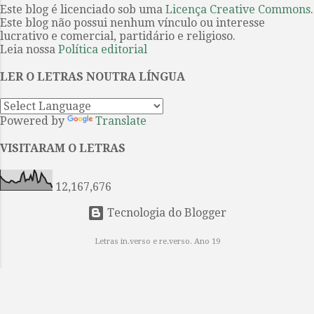
vencedor do Nobel de Literatura
Este blog é licenciado sob uma
Licença Creative Commons
.
estamos falando. A forma, a beleza,
Este blog não possui nenhum vínculo ou interesse
John Steinbeck . Eles são uma dupla
...
lucrativo e comercial, partidário e religioso.
improvável: George é “pequeno e
Leia nossa
Política editorial
rápido, de cara fechada, com olhos
inquietos e traços marcados,
LER O LETRAS NOUTRA LÍNGUA
fortes”; e Lennie é seu oposto, um
sujeito enorme com a mente de
Powered by
Translate
uma criança. Entretanto, de certa
maneira, eles construíram uma
VISITARAM O LETRAS
família, juntos, apesar da solidão e
da alienação. Trabalhadores braçais
12,167,676
dos camp...
Tecnologia do Blogger
Letras in.verso e re.verso. Ano 19