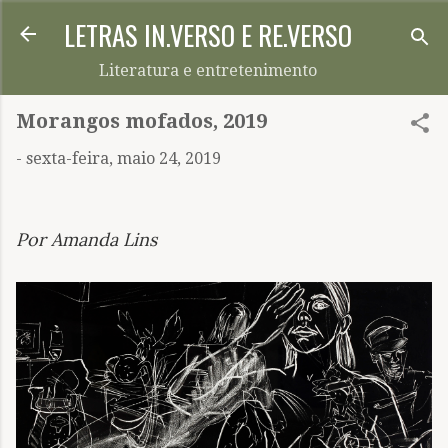
LETRAS IN.VERSO E RE.VERSO
Pular para o conteúdo principal
Literatura e entretenimento
Morangos mofados, 2019
-
sexta-feira, maio 24, 2019
Por Amanda Lins