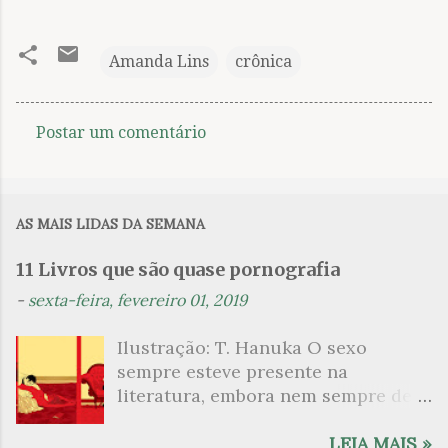
Amanda Lins
crônica
Postar um comentário
C
o
m
AS MAIS LIDAS DA SEMANA
e
n
11 Livros que são quase pornografia
t
-
sexta-feira, fevereiro 01, 2019
á
Ilustração: T. Hanuka O sexo
r
sempre esteve presente na
i
literatura, embora nem sempre de
o
maneira explícita. Há escritores
s
que mergulharam em sua própria
LEIA MAIS »