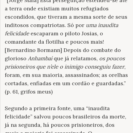
“[Jorge Maia] Esta perseguição estendeu-se até
a terra onde existiam muitos refugiados
escondidos, que tiveram a mesma sorte de seus
inditosos compatriotas. Só por
uma inaudita
felicidade
escaparam o piloto Josias, o
comandante da flotilha e poucos mais!
[Bernardino Bormann] Depois do combate do
glorioso
Anhambaí
que já relatamos,
os poucos
prisioneiros que n’ele o inimigo conseguiu fazer
,
foram, em sua maioria, assassinados; as orelhas
cortadas, enfiadas em um cordão e guardadas.
”
(p. 61, grifos meus)
Segundo a primeira fonte, uma “inaudita
felicidade” salvou poucos brasileiros da morte,
já na segunda, há poucos prisioneiros, dos