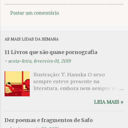
Postar um comentário
C
o
m
AS MAIS LIDAS DA SEMANA
e
n
11 Livros que são quase pornografia
t
-
sexta-feira, fevereiro 01, 2019
á
Ilustração: T. Hanuka O sexo
r
sempre esteve presente na
i
literatura, embora nem sempre de
o
maneira explícita. Há escritores
s
que mergulharam em sua própria
LEIA MAIS »
sexualidade como se a arte pudesse
ser campo para um exercício
Dez poemas e fragmentos de Safo
psicanalítico e findaram por revelar