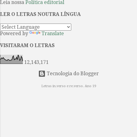
por meio da sequência narrativa,
Leia nossa
Política editorial
interrompida por epítetos e
LER O LETRAS NOUTRA LÍNGUA
fórmulas que reiteram a posição e a
função de cada personagem e de
cada intercâmbio ritual. Aquiles é
Powered by
Translate
“o de pés velozes”, Odisseu é
“ardiloso”. O primeiro é treinado
VISITARAM O LETRAS
para a guerra e a glória; o segundo,
para a estratégia e a retórica.
12,143,171
Ambos lutam em ...
Tecnologia do Blogger
Letras in.verso e re.verso. Ano 19