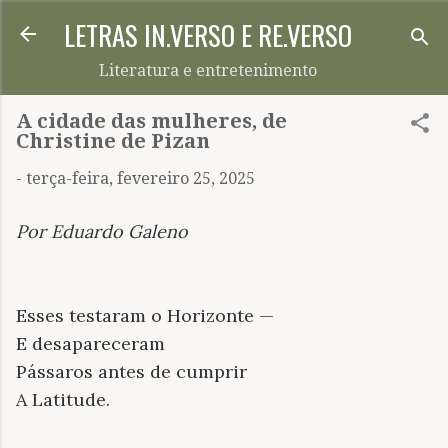
LETRAS IN.VERSO E RE.VERSO
Pular para o conteúdo principal
Literatura e entretenimento
A cidade das mulheres, de
Christine de Pizan
-
terça-feira, fevereiro 25, 2025
Por Eduardo Galeno
Esses testaram o Horizonte —
E desapareceram
Pássaros antes de cumprir
A Latitude.