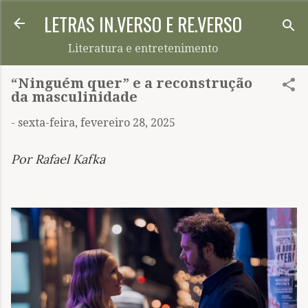
LETRAS IN.VERSO E RE.VERSO
Pular para o conteúdo principal
Literatura e entretenimento
“Ninguém quer” e a reconstrução
da masculinidade
-
sexta-feira, fevereiro 28, 2025
Por Rafael Kafka