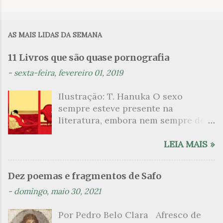
o
m
AS MAIS LIDAS DA SEMANA
e
n
11 Livros que são quase pornografia
t
-
sexta-feira, fevereiro 01, 2019
á
Ilustração: T. Hanuka O sexo
r
sempre esteve presente na
i
literatura, embora nem sempre de
o
maneira explícita. Há escritores
s
que mergulharam em sua própria
LEIA MAIS »
sexualidade como se a arte pudesse
ser campo para um exercício
Dez poemas e fragmentos de Safo
psicanalítico e findaram por revelar
-
domingo, maio 30, 2021
a partir dessa intimidade o lado
mais escuro sobre. Esta lista
Por Pedro Belo Clara Afresco de
apresenta um conjunto de livros