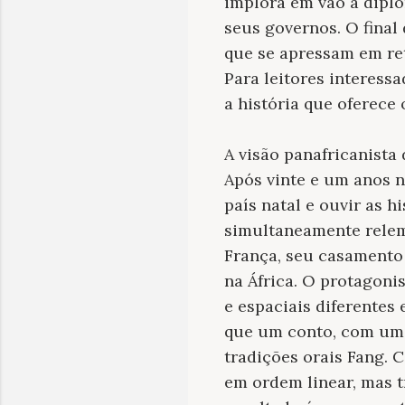
implora em vão a diplo
seus governos. O final
que se apressam em ret
Para leitores interessa
a história que oferece 
A visão panafricanista
Após vinte e um anos n
país natal e ouvir as h
simultaneamente relem
França, seu casamento 
na África. O protagoni
e espaciais diferentes 
que um conto, com uma 
tradições orais Fang. 
em ordem linear, mas 