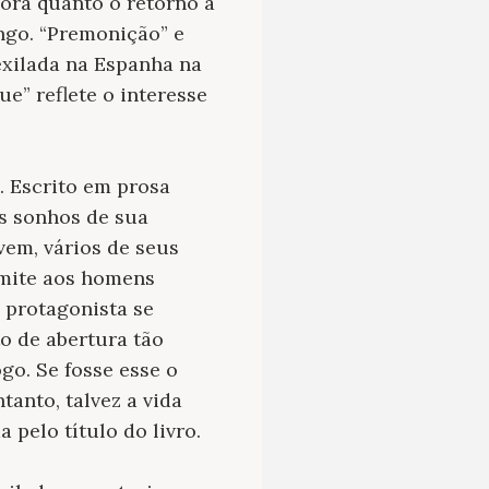
pora quanto o retorno à
ngo. “Premonição” e
exilada na Espanha na
e” reflete o interesse
 Escrito em prosa
os sonhos de sua
vem, vários de seus
rmite aos homens
 protagonista se
o de abertura tão
go. Se fosse esse o
ntanto, talvez a vida
pelo título do livro.