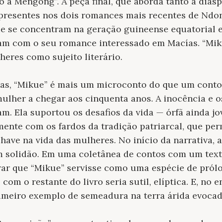
 a Mengong”. A peça final, que aborda tanto a diás
 presentes nos dois romances mais recentes de Ndo
ue se concentram na geração guineense equatorial 
am com o seu romance interessado em Macías. “Miku
heres como sujeito literário.
as, “Mikue” é mais um microconto do que um conto.
mulher a chegar aos cinquenta anos. A inocência e 
am. Ela suportou os desafios da vida — órfã ainda jo
ente com os fardos da tradição patriarcal, que pe
ave na vida das mulheres. No início da narrativa, a
m solidão. Em uma coletânea de contos com um text
erar que “Mikue” servisse como uma espécie de prólo
om o restante do livro seria sutil, elíptica. E, no e
imeiro exemplo de semeadura na terra árida evocada 