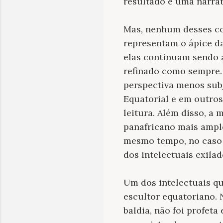
resultado é uma narrat
Mas, nenhum desses co
representam o ápice da
elas continuam sendo a
refinado como sempre
perspectiva menos subj
Equatorial e em outros 
leitura. Além disso, a
panafricano mais amplo
mesmo tempo, no caso d
dos intelectuais exila
Um dos intelectuais q
escultor equatoriano.
baldia, não foi profet