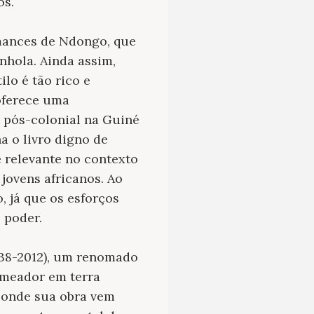
os.
mances de Ndongo, que
nhola. Ainda assim,
lo é tão rico e
ferece uma
e pós-colonial na Guiné
na o livro digno de
e relevante no contexto
jovens africanos. Ao
, já que os esforços
 poder.
938-2012), um renomado
emeador em terra
, onde sua obra vem