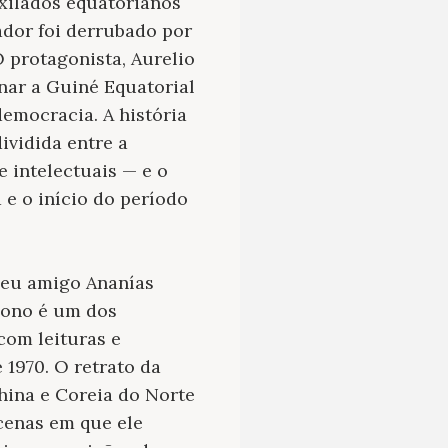
xilados equatorianos
ador foi derrubado por
 protagonista, Aurelio
nar a Guiné Equatorial
democracia. A história
ividida entre a
 intelectuais — e o
 e o início do período
seu amigo Ananías
sono é um dos
com leituras e
 1970. O retrato da
hina e Coreia do Norte
cenas em que ele