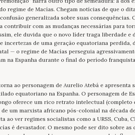
Premonição” narra outro tipo de semeadura: a dos e
do regime de Macías. Chegam notícias de que o dit
confusão generalizada sobre suas consequências. O
ra contribuir com as mudanças necessárias para tor
ssim, ele duvida que o novo líder traga liberdade e 
e incertezas de uma geração equatoriana perdida, d
natal — o regime de Macías perseguia agressivamente
m na Espanha durante o final do período franquista
etorna ao personagem de Aurelio Atebá e apresenta 
 exilado equatoriano na Espanha. O personagem de E
ongo oferece um rico retrato intelectual (completo 
) de um marxista africano pós-colonial na década de
sta ao ver regimes socialistas como a URSS, Cuba, C
cías é devastador. O mesmo pode ser dito sobre as 