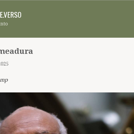
Pular para o conteúdo principal
RE.VERSO
ento
emeadura
2025
amp