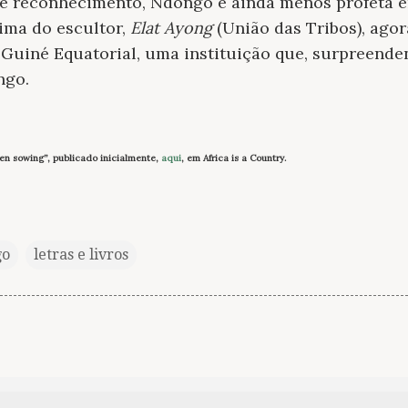
e reconhecimento, Ndongo é ainda menos profeta em
ima do escultor,
Elat Ayong
(União das Tribos), agor
 Guiné Equatorial, uma instituição que, surpreend
ngo.
rren sowing”, publicado inicialmente,
aqui
, em Africa is a Country.
go
letras e livros