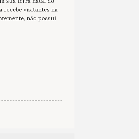
 sua terra natal do
a recebe visitantes na
entemente, não possui