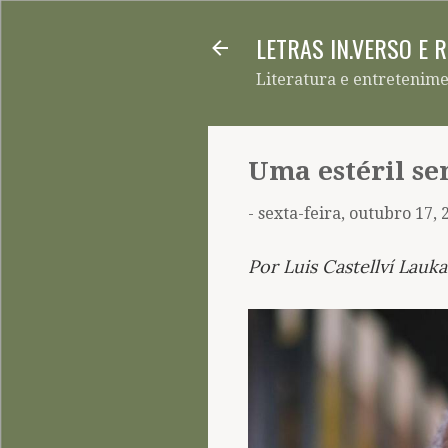
LETRAS IN.VERSO E 
Literatura e entretenim
Uma estéril s
-
sexta-feira, outubro 17, 
Por Luis Castellví Lauk