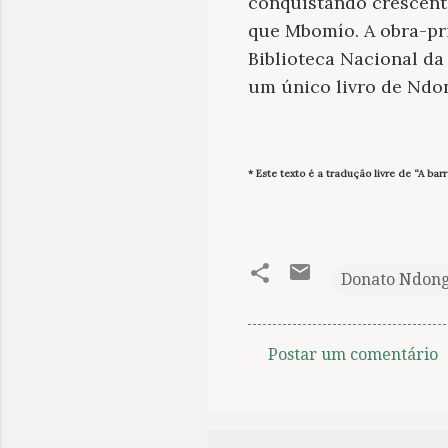
conquistando crescent
que Mbomío. A obra-pr
Biblioteca Nacional da
um único livro de Ndo
* Este texto é a tradução livre de “A ba
Donato Ndon
Postar um comentário
C
o
m