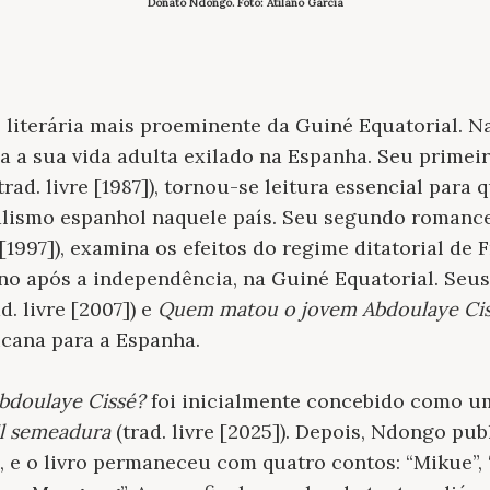
Donato Ndongo. Foto: Atilano Garcia
 literária mais proeminente da Guiné Equatorial. 
a a sua vida adulta exilado na Espanha. Seu prime
trad. livre [1987]), tornou-se leitura essencial para
lismo espanhol naquele país. Seu segundo romanc
e [1997]), examina os efeitos do regime ditatorial de
rno após a independência, na Guiné Equatorial. Seus
d. livre [2007]) e
Quem matou o jovem Abdoulaye Ci
icana para a Espanha.
doulaye Cissé?
foi inicialmente concebido como u
il semeadura
(trad. livre [2025]). Depois, Ndongo p
e o livro permaneceu com quatro contos: “Mikue”, “