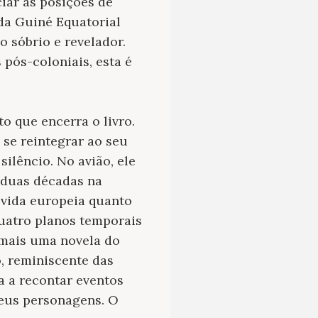
iar as posições de
 da Guiné Equatorial
 sóbrio e revelador.
 pós-coloniais, esta é
o que encerra o livro.
 se reintegrar ao seu
silêncio. No avião, ele
 duas décadas na
a vida europeia quanto
quatro planos temporais
é mais uma novela do
, reminiscente das
a a recontar eventos
seus personagens. O