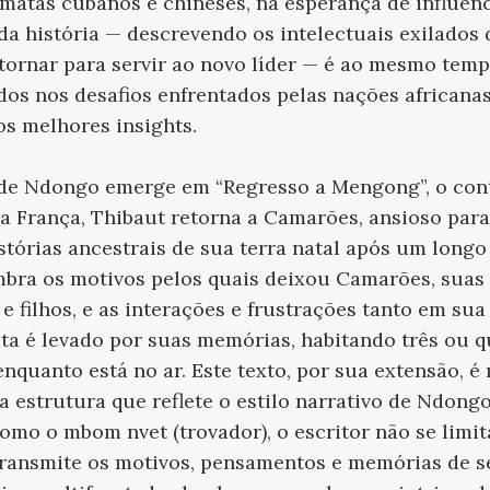
matas cubanos e chineses, na esperança de influenc
 da história — descrevendo os intelectuais exilados
ornar para servir ao novo líder — é ao mesmo tempo
dos nos desafios enfrentados pelas nações africanas
os melhores insights.
 de Ndongo emerge em “Regresso a Mengong”, o cont
a França, Thibaut retorna a Camarões, ansioso para
istórias ancestrais de sua terra natal após um longo 
bra os motivos pelos quais deixou Camarões, suas
e filhos, e as interações e frustrações tanto em su
sta é levado por suas memórias, habitando três ou 
enquanto está no ar. Este texto, por sua extensão, 
estrutura que reflete o estilo narrativo de Ndongo
Como o mbom nvet (trovador), o escritor não se limit
transmite os motivos, pensamentos e memórias de 