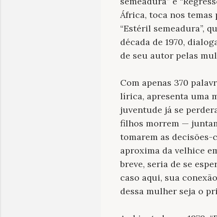
semeadura” e “Regresso
África, toca nos temas
“Estéril semeadura”, q
década de 1970, dialog
de seu autor pelas mul
Com apenas 370 palavr
lírica, apresenta uma 
juventude já se perder
filhos morrem — juntam
tomarem as decisões-ch
aproxima da velhice e
breve, seria de se esp
caso aqui, sua conexão c
dessa mulher seja o pr