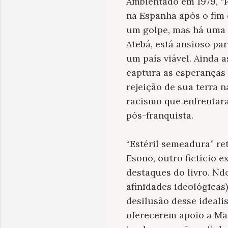
Ambientado em 1979, “
na Espanha após o fim 
um golpe, mas há uma 
Atebá, está ansioso pa
um país viável. Ainda a
captura as esperanças 
rejeição de sua terra 
racismo que enfrentara
pós-franquista.
“Estéril semeadura” r
Esono, outro fictício
destaques do livro. Nd
afinidades ideológicas
desilusão desse ideali
oferecerem apoio a Ma