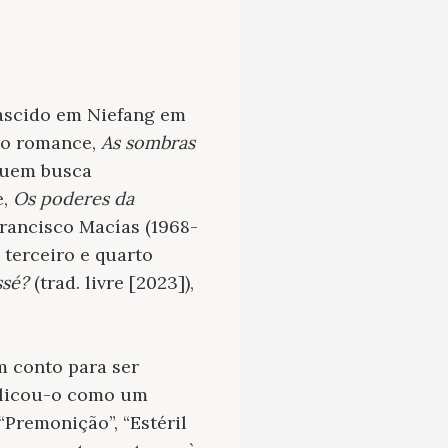
Nascido em Niefang em
iro romance,
As sombras
 quem busca
e,
Os poderes da
 Francisco Macías (1968-
 terceiro e quarto
ssé?
(trad. livre [2023]),
m conto para ser
ublicou-o como um
Premonição”, “Estéril