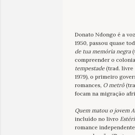
Donato Ndongo é a voz
1950, passou quase tod
de tua memória negra
(
compreender o colonia
tempestade
(trad. livr
1979), o primeiro gove
romances,
O metrô
(tra
focam na migração afr
Quem matou o jovem Ab
incluído no livro
Estér
romance independente, 