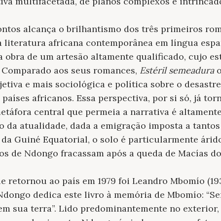
iva multifacetada, de planos complexos e intrincad
ntos alcança o brilhantismo dos três primeiros ro
 literatura africana contemporânea em língua espa
 obra de um artesão altamente qualificado, cujo esti
. Comparado aos seus romances,
Estéril semeadura
o
etiva e mais sociológica e política sobre o desastr
países africanos. Essa perspectiva, por si só, já tor
 metáfora central que permeia a narrativa é altament
 da atualidade, dada a emigração imposta a tantos 
a Guiné Equatorial, o solo é particularmente árido
dos de Ndongo fracassam após a queda de Macías do
ue retornou ao país em 1979 foi Leandro Mbomío (1
 Ndongo dedica este livro à memória de Mbomío: “S
a em sua terra”. Lido predominantemente no exterior